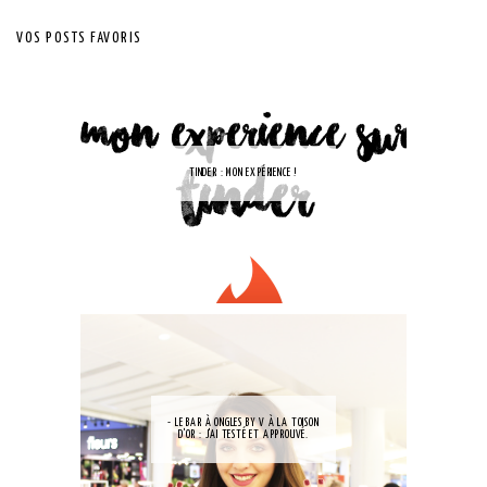
VOS POSTS FAVORIS
TINDER : MON EXPÉRIENCE !
- LE BAR À ONGLES BY V À LA TOISON
D'OR : J'AI TESTÉ ET APPROUVÉ.