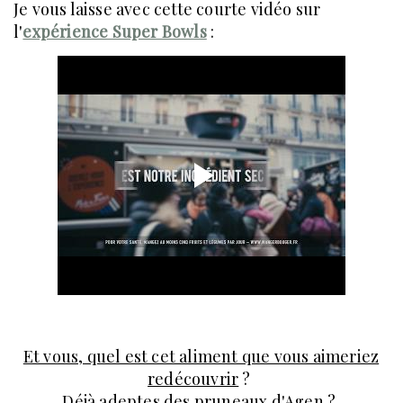
Je vous laisse avec cette courte vidéo sur
l'
expérience Super Bowls
:
Et vous, quel est cet aliment que vous aimeriez
redécouvrir
?
Déjà adeptes des pruneaux d'Agen
?