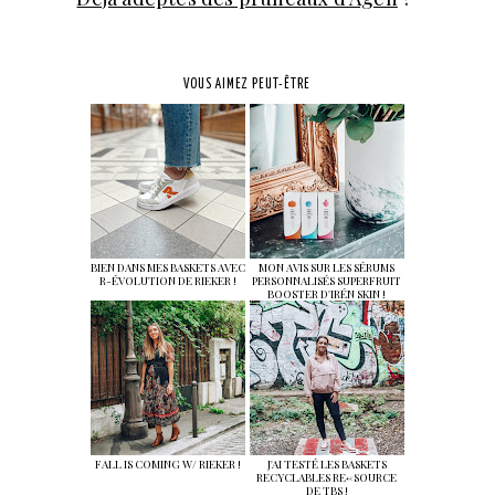
VOUS AIMEZ PEUT-ÊTRE
BIEN DANS MES BASKETS AVEC
MON AVIS SUR LES SÉRUMS
R-ÉVOLUTION DE RIEKER !
PERSONNALISÉS SUPERFRUIT
BOOSTER D'IRÉN SKIN !
FALL IS COMING W/ RIEKER !
J'AI TESTÉ LES BASKETS
RECYCLABLES RE<-SOURCE
DE TBS !