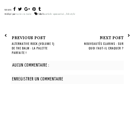
SHARE:
Rédigé par
La vie en Lucie
labels
article sponsorisé
,
lifestyle
PREVIOUS POST
NEXT POST
ALTERNATIVE ROCK (VOLUME 1)
NOUVEAUTÉS CLARINS : SUR
DE THE BALM : LA PALETTE
QUOI FAUT-IL CRAQUER ?
PARFAITE !
AUCUN COMMENTAIRE :
ENREGISTRER UN COMMENTAIRE