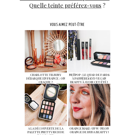
Quelle teinte préférez-vous
?
VOUS AIMEZ PEUT-ÊTRE
CHARLOTTE TILBURY
NEÜPOP : LE QUAD DE FARDS
DÉBARQUE EN FRANCE : ON
À PAUPIÈRES KVD VEGAN
CRAQUE ?
BEAUTY À AVOIR CET ÉTÉ !
A LA DÉCOUVERTE DE LA
ORANGE MAKE-UP W/ NEON
PALETTE PRETTY RICH DE
ORANGE DE HUDA BEAUTY !