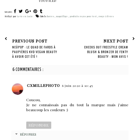
TOO FACED
SHARE:
Rédigé par
La vie en Lucie
labels
korres
,
maquillage
,
produits reçus pour test
,
rouge à lèvres
PREVIOUS POST
NEXT POST
NEÜPOP : LE QUAD DE FARDS À
CHEEKS OUT FREESTYLE CREAM
PAUPIÈRES KVD VEGAN BEAUTY
BLUSH & BRONZER DE FENTY
À AVOIR CET ÉTÉ !
BEAUTY : MON AVIS !
6 COMMENTAIRES :
CXMILLEPHOTO
6 juin 2020 à 10:45
Coucou,
Je ne connaissais pas du tout la marque mais j'aime
beaucoup les couleurs :)
RÉPONDRE
RÉPONSES