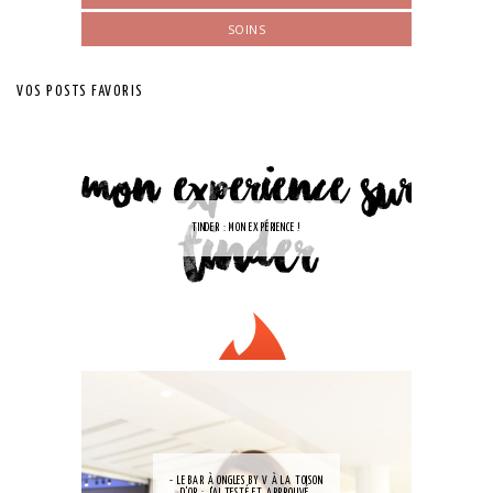
SOINS
VOS POSTS FAVORIS
TINDER : MON EXPÉRIENCE !
- LE BAR À ONGLES BY V À LA TOISON
D'OR : J'AI TESTÉ ET APPROUVÉ.