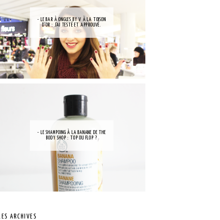
- LE BAR À ONGLES BY V À LA TOISON
D'OR : J'AI TESTÉ ET APPROUVÉ.
- LE SHAMPOING À LA BANANE DE THE
BODY SHOP : TOP OU FLOP ?
LES ARCHIVES