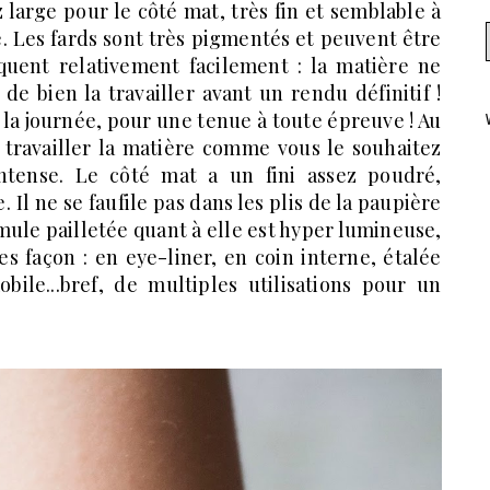
z large pour le côté mat, très fin et semblable à
é. Les fards sont très pigmentés et peuvent être
iquent relativement facilement : la matière ne
de bien la travailler avant un rendu définitif !
 la journée, pour une tenue à toute épreuve ! Au
 travailler la matière comme vous le souhaitez
tense. Le côté mat a un fini assez poudré,
Il ne se faufile pas dans les plis de la paupière
rmule pailletée quant à elle est hyper lumineuse,
es façon : en eye-liner, en coin interne, étalée
bile...bref, de multiples utilisations pour un