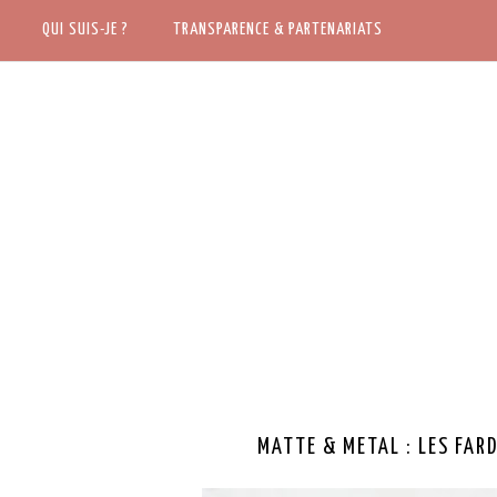
ACCUEIL
QUI SUIS-JE ?
QUI SUIS-JE ?
TRANSPARENCE & PARTENARIATS
TRANSPARENCE & PARTENARIATS
MATTE & METAL : LES FARD