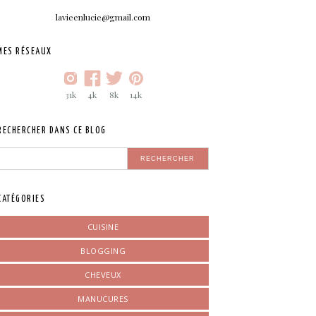
lavieenlucie@gmail.com
MES RÉSEAUX
31k
4k
8k
14k
RECHERCHER DANS CE BLOG
CATÉGORIES
CUISINE
BLOGGING
CHEVEUX
MANUCURES