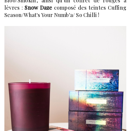
Bloo/Smokin', ainsi qu'un coffret de rouges à
lèvres :
Snow Daze
composé des teintes Cuffing
Season/What's Your Numb'a/ So Chilli !