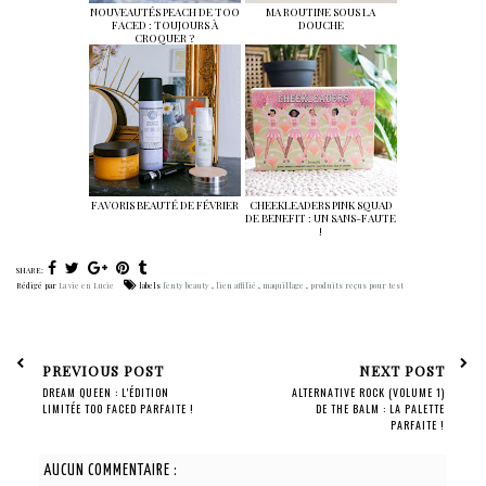
NOUVEAUTÉS PEACH DE TOO
MA ROUTINE SOUS LA
FACED : TOUJOURS À
DOUCHE
CROQUER ?
FAVORIS BEAUTÉ DE FÉVRIER
CHEEKLEADERS PINK SQUAD
DE BENEFIT : UN SANS-FAUTE
!
SHARE:
Rédigé par
La vie en Lucie
labels
fenty beauty
,
lien affilié
,
maquillage
,
produits reçus pour test
PREVIOUS POST
NEXT POST
DREAM QUEEN : L'ÉDITION
ALTERNATIVE ROCK (VOLUME 1)
LIMITÉE TOO FACED PARFAITE !
DE THE BALM : LA PALETTE
PARFAITE !
AUCUN COMMENTAIRE :