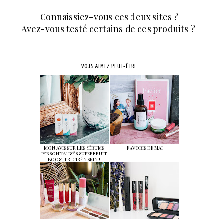
Connaissiez-vous ces deux sites
?
Avez-vous testé certains de ces produits
?
VOUS AIMEZ PEUT-ÊTRE
MON AVIS SUR LES SÉRUMS
FAVORIS DE MAI
PERSONNALISÉS SUPERFRUIT
BOOSTER D'IRÉN SKIN !