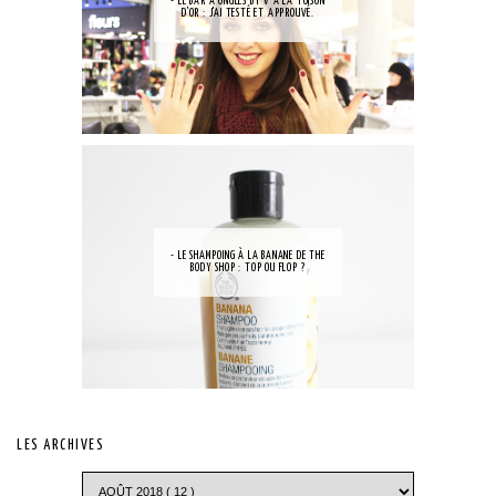
- LE BAR À ONGLES BY V À LA TOISON
D'OR : J'AI TESTÉ ET APPROUVÉ.
- LE SHAMPOING À LA BANANE DE THE
BODY SHOP : TOP OU FLOP ?
LES ARCHIVES