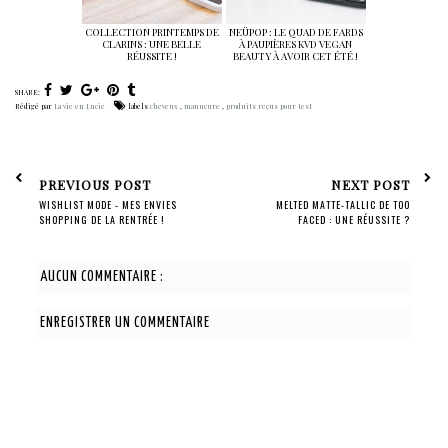
COLLECTION PRINTEMPS DE
NEÜPOP : LE QUAD DE FARDS
CLARINS : UNE BELLE
À PAUPIÈRES KVD VEGAN
RÉUSSITE !
BEAUTY À AVOIR CET ÉTÉ !
SHARE:
Rédigé par
La vie en Lucie
labels
cheveux
,
manucure
,
produits reçus pour test
PREVIOUS POST
NEXT POST
WISHLIST MODE - MES ENVIES
MELTED MATTE-TALLIC DE TOO
SHOPPING DE LA RENTRÉE !
FACED : UNE RÉUSSITE ?
AUCUN COMMENTAIRE :
ENREGISTRER UN COMMENTAIRE