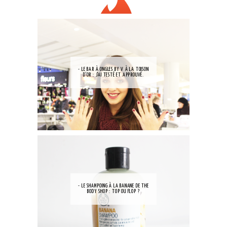
- LE BAR À ONGLES BY V À LA TOISON
D'OR : J'AI TESTÉ ET APPROUVÉ.
- LE SHAMPOING À LA BANANE DE THE
BODY SHOP : TOP OU FLOP ?