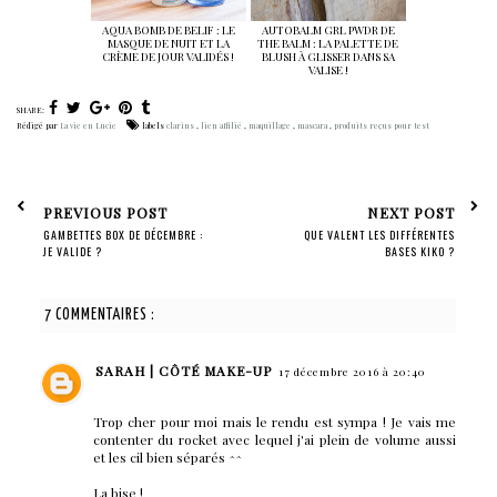
AQUA BOMB DE BELIF : LE
AUTOBALM GRL PWDR DE
MASQUE DE NUIT ET LA
THE BALM : LA PALETTE DE
CRÈME DE JOUR VALIDÉS !
BLUSH À GLISSER DANS SA
VALISE !
SHARE:
Rédigé par
La vie en Lucie
labels
clarins
,
lien affilié
,
maquillage
,
mascara
,
produits reçus pour test
PREVIOUS POST
NEXT POST
GAMBETTES BOX DE DÉCEMBRE :
QUE VALENT LES DIFFÉRENTES
JE VALIDE ?
BASES KIKO ?
7 COMMENTAIRES :
SARAH | CÔTÉ MAKE-UP
17 décembre 2016 à 20:40
Trop cher pour moi mais le rendu est sympa ! Je vais me
contenter du rocket avec lequel j'ai plein de volume aussi
et les cil bien séparés ^^
La bise !