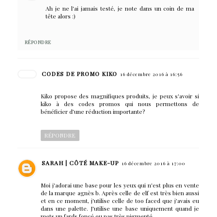
Ah je ne l'ai jamais testé, je note dans un coin de ma
tête alors :)
RÉPONDRE
CODES DE PROMO KIKO
16 décembre 2016 à 16:56
Kiko propose des magnifiques produits, je peux s'avoir si
kiko à des codes promos qui nous permettons de
bénéficier d’une réduction importante?
RÉPONDRE
SARAH | CÔTÉ MAKE-UP
16 décembre 2016 à 17:00
Moi j'adorai une base pour les yeux qui n'est plus en vente
de la marque agnès b. Après celle de elf est très bien aussi
et en ce moment, j'utilise celle de too faced que j'avais eu
dans une palette. J'utilise une base uniquement quand je
mets un fards foncé ou pas très pigmenté.