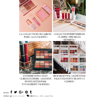
LA COLLECTION ORGASM DE
COLLECTION PRINTEMPS DE
NARS : 100% VALIDÉE !
CLARINS : UNE BELLE
RÉUSSITE !
EXTREME EFFECTS ET
SNAP SHADOWS : LES PETITES
CLIMAX EXTREME : LES DEUX
PALETTES FENTY BEAUTY À
NOUVEAUTÉS NARS
CLIPSER !
TOTALEMENT VALIDÉES !
SHARE:
Rédigé par
La vie en Lucie
labels
base
,
kiko
,
maquillage