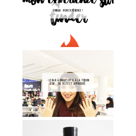
TINDER : MON EXPÉRIENCE !
- LE BAR À ONGLES BY V À LA TOISON
D'OR : J'AI TESTÉ ET APPROUVÉ.