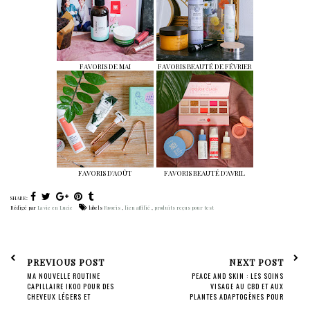
FAVORIS DE MAI
FAVORIS BEAUTÉ DE FÉVRIER
FAVORIS D'AOÛT
FAVORIS BEAUTÉ D'AVRIL
SHARE:
Rédigé par
La vie en Lucie
labels
Favoris
,
lien affilié
,
produits reçus pour test
PREVIOUS POST
NEXT POST
MA NOUVELLE ROUTINE
PEACE AND SKIN : LES SOINS
CAPILLAIRE IKOO POUR DES
VISAGE AU CBD ET AUX
CHEVEUX LÉGERS ET
PLANTES ADAPTOGÈNES POUR
VOLUMINEUX !
UN TEINT ÉCLATANT !