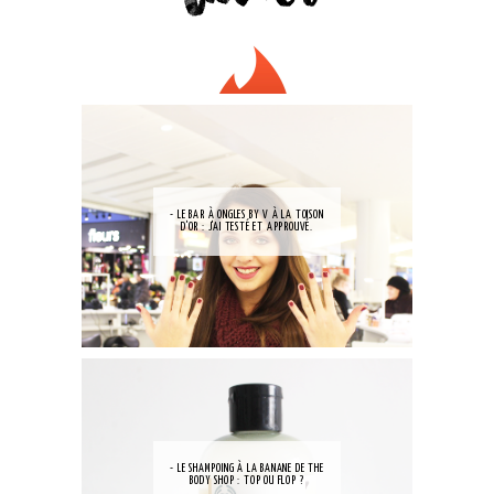
- LE BAR À ONGLES BY V À LA TOISON
D'OR : J'AI TESTÉ ET APPROUVÉ.
- LE SHAMPOING À LA BANANE DE THE
BODY SHOP : TOP OU FLOP ?