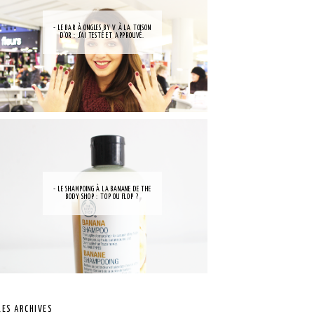
- LE BAR À ONGLES BY V À LA TOISON
D'OR : J'AI TESTÉ ET APPROUVÉ.
- LE SHAMPOING À LA BANANE DE THE
BODY SHOP : TOP OU FLOP ?
LES ARCHIVES