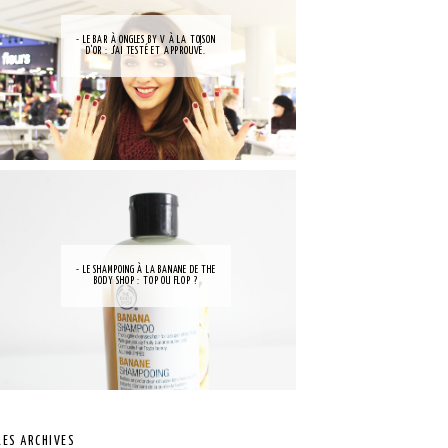
- LE BAR À ONGLES BY V À LA TOISON
D'OR : J'AI TESTÉ ET APPROUVÉ.
- LE SHAMPOING À LA BANANE DE THE
BODY SHOP : TOP OU FLOP ?
LES ARCHIVES