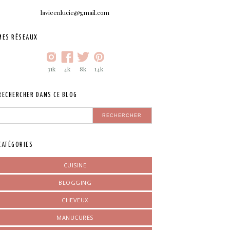
lavieenlucie@gmail.com
MES RÉSEAUX
31k
4k
8k
14k
RECHERCHER DANS CE BLOG
CATÉGORIES
CUISINE
BLOGGING
CHEVEUX
MANUCURES