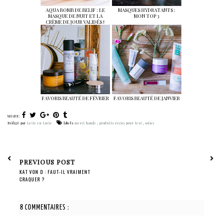
AQUA BOMB DE BELIF : LE
MASQUES HYDRATANTS :
MASQUE DE NUIT ET LA
MON TOP 3
CRÈME DE JOUR VALIDÉS !
FAVORIS BEAUTÉ DE FÉVRIER
FAVORIS BEAUTÉ DE JANVIER
SHARE:
Rédigé par
La vie en Lucie
labels
merci handy
,
produits reçus pour test
,
soins
PREVIOUS POST
KAT VON D : FAUT-IL VRAIMENT
CRAQUER ?
8 COMMENTAIRES :