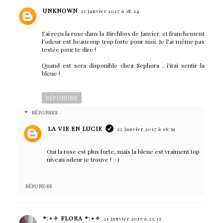
UNKNOWN
21 janvier 2017 à 18:24
J'ai reçu la rose dans la Birchbox de Janvier, et franchement
l'odeur est beaucoup trop forte pour moi. Je l'ai même pas
testée pour te dire !
Quand est sera disponible chez Sephora , j'irai sentir la
bleue !
RÉPONDRE
RÉPONSES
LA VIE EN LUCIE
22 janvier 2017 à 16:39
Oui la rose est plus forte, mais la bleue est vraiment top
niveau odeur je trouve ! :-)
RÉPONDRE
*:⋆✧ FLORA *:⋆✧
21 janvier 2017 à 21:17