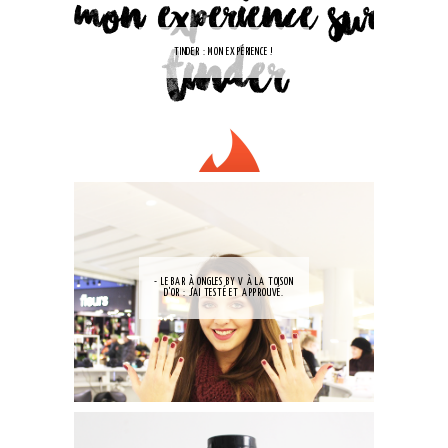
TINDER : MON EXPÉRIENCE !
- LE BAR À ONGLES BY V À LA TOISON
D'OR : J'AI TESTÉ ET APPROUVÉ.