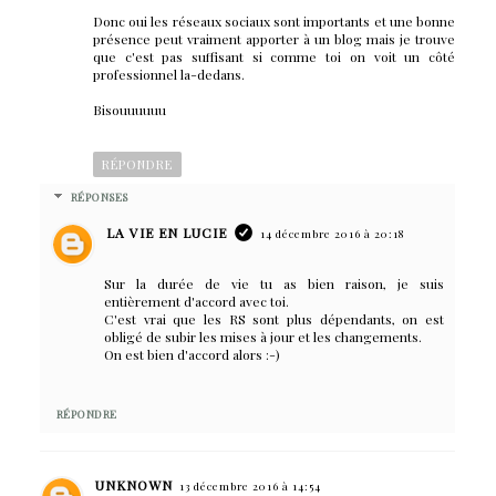
Donc oui les réseaux sociaux sont importants et une bonne
présence peut vraiment apporter à un blog mais je trouve
que c'est pas suffisant si comme toi on voit un côté
professionnel la-dedans.
Bisouuuuuu
RÉPONDRE
RÉPONSES
LA VIE EN LUCIE
14 décembre 2016 à 20:18
Sur la durée de vie tu as bien raison, je suis
entièrement d'accord avec toi.
C'est vrai que les RS sont plus dépendants, on est
obligé de subir les mises à jour et les changements.
On est bien d'accord alors :-)
RÉPONDRE
UNKNOWN
13 décembre 2016 à 14:54