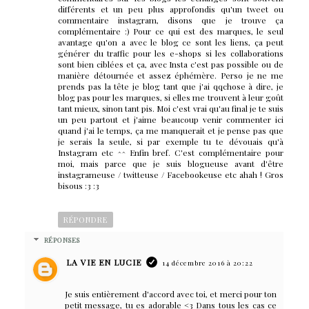
différents et un peu plus approfondis qu'un tweet ou
commentaire instagram, disons que je trouve ça
complémentaire :) Pour ce qui est des marques, le seul
avantage qu'on a avec le blog ce sont les liens, ça peut
générer du traffic pour les e-shops si les collaborations
sont bien ciblées et ça, avec Insta c'est pas possible ou de
manière détournée et assez éphémère. Perso je ne me
prends pas la tête je blog tant que j'ai qqchose à dire, je
blog pas pour les marques, si elles me trouvent à leur goût
tant mieux, sinon tant pis. Moi c'est vrai qu'au final je te suis
un peu partout et j'aime beaucoup venir commenter ici
quand j'ai le temps, ça me manquerait et je pense pas que
je serais la seule, si par exemple tu te dévouais qu'à
Instagram etc ^^ Enfin bref. C'est complémentaire pour
moi, mais parce que je suis blogueuse avant d'être
instagrameuse / twitteuse / Facebookeuse etc ahah ! Gros
bisous :3 :3
RÉPONDRE
RÉPONSES
LA VIE EN LUCIE
14 décembre 2016 à 20:22
Je suis entièrement d'accord avec toi, et merci pour ton
petit message, tu es adorable <3 Dans tous les cas ce