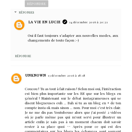
RÉPONDRE
RÉPONSES
LA VIE EN LUCIE
14 décembre 2016 à 20:21
Oui il faut toujours s'adapter aux nouvelles modes, aux
changements de toute façon :-)
RÉPONDRE
UNKNOWN
13 décembre 2016 à 18:18
Coucou ! Tu as tout à fait raison ! Selon moi oui, l'intéraction
est bien plus importante sur les RS que sur les blogs en
général ! Maintenant sur le débat instagrameuses qui se
disent blogueuses euh ... Bah si tu as un blog en + de ton
compte insta ok mais sinon ... non. Pour moi c'est très clair.
Je ne me dis pas Youtubeuse alors que j'ai posté 2 vidéos
où je parle même pas qui m'ont servi pour illustrer un
article enfin je sais pas à un moment chacun doit savoir
rester à sa place quoi ^^ Après pour ce qui est des
commentaires sur les blogs les échanges sont souvent