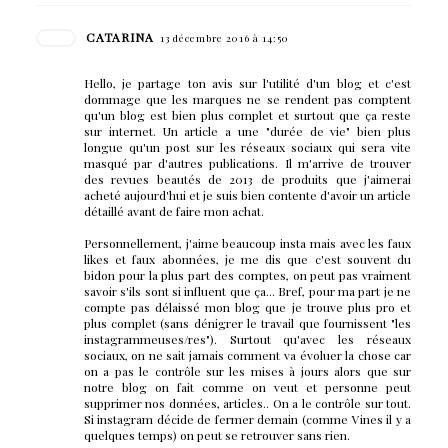
CATARINA
13 décembre 2016 à 14:50
Hello, je partage ton avis sur l'utilité d'un blog et c'est
dommage que les marques ne se rendent pas comptent
qu'un blog est bien plus complet et surtout que ça reste
sur internet. Un article a une "durée de vie" bien plus
longue qu'un post sur les réseaux sociaux qui sera vite
masqué par d'autres publications. Il m'arrive de trouver
des revues beautés de 2013 de produits que j'aimerai
acheté aujourd'hui et je suis bien contente d'avoir un article
détaillé avant de faire mon achat.
Personnellement, j'aime beaucoup insta mais avec les faux
likes et faux abonnées, je me dis que c'est souvent du
bidon pour la plus part des comptes, on peut pas vraiment
savoir s'ils sont si influent que ça... Bref, pour ma part je ne
compte pas délaissé mon blog que je trouve plus pro et
plus complet (sans dénigrer le travail que fournissent "les
instagrammeuses/res"). Surtout qu'avec les réseaux
sociaux, on ne sait jamais comment va évoluer la chose car
on a pas le contrôle sur les mises à jours alors que sur
notre blog on fait comme on veut et personne peut
supprimer nos données, articles.. On a le contrôle sur tout.
Si instagram décide de fermer demain (comme Vines il y a
quelques temps) on peut se retrouver sans rien.