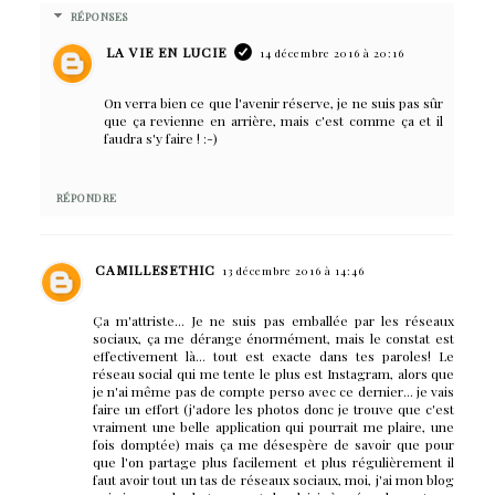
RÉPONSES
LA VIE EN LUCIE
14 décembre 2016 à 20:16
On verra bien ce que l'avenir réserve, je ne suis pas sûr
que ça revienne en arrière, mais c'est comme ça et il
faudra s'y faire ! :-)
RÉPONDRE
CAMILLESETHIC
13 décembre 2016 à 14:46
Ça m'attriste... Je ne suis pas emballée par les réseaux
sociaux, ça me dérange énormément, mais le constat est
effectivement là... tout est exacte dans tes paroles! Le
réseau social qui me tente le plus est Instagram, alors que
je n'ai même pas de compte perso avec ce dernier... je vais
faire un effort (j'adore les photos donc je trouve que c'est
vraiment une belle application qui pourrait me plaire, une
fois domptée) mais ça me désespère de savoir que pour
que l'on partage plus facilement et plus régulièrement il
faut avoir tout un tas de réseaux sociaux, moi, j'ai mon blog