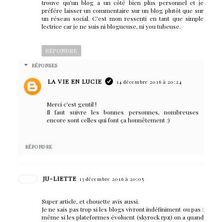
trouve qu'un blog a un côté bien plus personnel et je
préfére laisser un commentaire sur un blog plutôt que sur
un réseau social. C'est mon ressenti en tant que simple
lectrice car je ne suis ni blogueuse, ni you tubeuse.
RÉPONDRE
RÉPONSES
LA VIE EN LUCIE
14 décembre 2016 à 20:24
Merci c'est gentil !
Il faut suivre les bonnes personnes, nombreuses
encore sont celles qui font ça honnêtement :)
RÉPONDRE
JU-LIETTE
13 décembre 2016 à 20:05
Super article, et chouette avis aussi.
Je ne sais pas trop si les blogs vivront indéfiniment ou pas :
même si les plateformes évoluent (skyrock rpz) on a quand