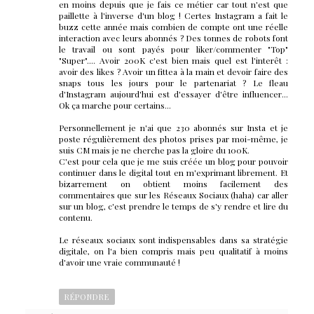
en moins depuis que je fais ce métier car tout n'est que
paillette à l'inverse d'un blog ! Certes Instagram a fait le
buzz cette année mais combien de compte ont une réelle
interaction avec leurs abonnés ? Des tonnes de robots font
le travail ou sont payés pour liker/commenter "Top"
"Super".... Avoir 200K c'est bien mais quel est l'interêt :
avoir des likes ? Avoir un fittea à la main et devoir faire des
snaps tous les jours pour le partenariat ? Le fleau
d'Instagram aujourd'hui est d'essayer d'être influencer...
Ok ça marche pour certains...
Personnellement je n'ai que 230 abonnés sur Insta et je
poste régulièrement des photos prises par moi-même, je
suis CM mais je ne cherche pas la gloire du 100K.
C'est pour cela que je me suis créée un blog pour pouvoir
continuer dans le digital tout en m'exprimant librement. Et
bizarrement on obtient moins facilement des
commentaires que sur les Réseaux Sociaux (haha) car aller
sur un blog, c'est prendre le temps de s'y rendre et lire du
contenu.
Le réseaux sociaux sont indispensables dans sa stratégie
digitale, on l'a bien compris mais peu qualitatif à moins
d'avoir une vraie communauté !
RÉPONDRE