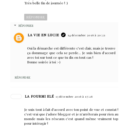
Très belle fin de journée ! :)
RÉPONDRE
RÉPONSES
LA VIE EN LUCIE
14 décembre 2016 à 20:21
Oui la démarche est différente c'est clair, mais je trouve
ça dommage que cela se perde... Je suis bien d'accord
avec toi sur tout ce que tu dis en tout cas !
Bonne soirée à toi :-)
RÉPONDRE
LA FOURMI ELÉ
13 décembre 2016 à 17:26
Je suis tout à fait d'accord avec ton point de vue et constat !
c'est vrai que j'adore blogger et je n'arrêterais pour rien au
monde mais les réseaux c'est quand même vraiment top
pour intéragir !