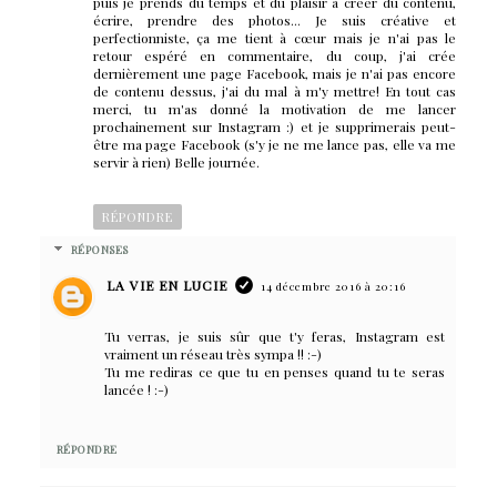
puis je prends du temps et du plaisir à créer du contenu,
écrire, prendre des photos... Je suis créative et
perfectionniste, ça me tient à cœur mais je n'ai pas le
retour espéré en commentaire, du coup, j'ai crée
dernièrement une page Facebook, mais je n'ai pas encore
de contenu dessus, j'ai du mal à m'y mettre! En tout cas
merci, tu m'as donné la motivation de me lancer
prochainement sur Instagram :) et je supprimerais peut-
être ma page Facebook (s'y je ne me lance pas, elle va me
servir à rien) Belle journée.
RÉPONDRE
RÉPONSES
LA VIE EN LUCIE
14 décembre 2016 à 20:16
Tu verras, je suis sûr que t'y feras, Instagram est
vraiment un réseau très sympa !! :-)
Tu me rediras ce que tu en penses quand tu te seras
lancée ! :-)
RÉPONDRE