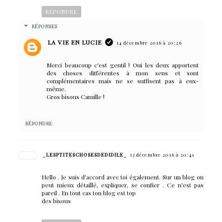
RÉPONDRE
RÉPONSES
LA VIE EN LUCIE
14 décembre 2016 à 20:26
Merci beaucoup c'est gentil ! Oui les deux apportent
des choses différentes à mon sens et sont
complémentaires mais ne se suffisent pas à eux-
même.
Gros bisous Camille !
RÉPONDRE
_LESPTITESCHOSESDEDIDILE_
13 décembre 2016 à 20:41
Hello . Je suis d'accord avec toi également. Sur un blog on
peut mieux détaillé, expliquer, se confier . Ce n'est pas
pareil . En tout cas ton blog est top
des bisous