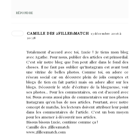
RÉPONDRE
CAMILLE DES 2FILLES1MATCH
13 décembre 2016 à
20:28
Totalement d'accord avec toi, Lucie ! Je tiens mon blog
avec Agathe. Pour nous, publier des articles est primordial.
C'est sûr notre blog que l'on peut aller dans le fond des
choses. Il ne faut pas oublier qu'Instagram est avant tout
une vitrine de belles photos. Comme toi, on adore ce
réseau social car on découvre plein de jolis comptes et
blogs (le tien en fait partie) mais on adore aller sur les
blogs. Découvrir le style d'écriture de la blogueuse, voir
ses photos... Pour les commentaires, on est d'accord avec
toi. Nous avons aussi plus de commentaires sur nos photos
Instagram qu'en bas de nos articles. Pourtant, avec notre
concept de matchs, les lecteurs doivent attribuer leur point
dans les commentaires de l'article. C'est un bon moyen
pour les amener à découvrir nos articles.
Bisous bisous Lucie, continue comme ça !
Camille des 2filles1match
www.2filles1match.com