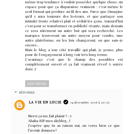
même trop tendance à vouloir posséder quelque chose, un
espace pour que ça disparaisse vraiment : c'est même le
seul format qui perdure au fil des ans. Parce que j'imagine
qu'il y aura toujours des lecteurs, et que partager son
intimité (toute relative) plait et séduit les gens. Aujourd'hui
c'est pour se transformer en publicité vivante, mais demain
ce sera sûrement un autre but qui sera recherché. Les
marques trouveront un autre moyen pour vendre, une
autre plateforme, ou les lois changeront, ou que sais-je
encore...
Mais le blog a son côté travaillé qui plait, je pense, plus
pour de l'engagement à long voir très long terme.
L'avantage c'est que le champ des possibles est
complètement ouvert et ça fait vraiment rêver! A suivre
donc ;)
RÉPONDRE
RÉPONSES
LA VIE EN LUCIE
14 décembre 2016 à 20:25
Merci ça me fait plaisir ! :-)
Ahaha RIP mes skyblog...!
J'espère que tu as raison oui, on verra bien ce que
l'avenir donnera !