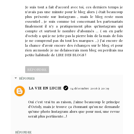
Je suis tout a fait d'accord avec toi, ces derniers temps je
n'avais pas une minute pour le blog alors j était beaucoup
plus présente sur Instagram , mais le blog reste mon
essentiel , je suis comme toi concernant les partenariats
finalement il n'y a pratiquement plus qu'instagram qui
compte et surtout le nombre d'abonnés ... ( on en parle
d'octoly a qui je ne jette pas la pierre loin de la mais de fois
je ne comprend pas du tout les marques ...) J'ai encore de
la chance d'avoir encore des échanges sur le blog et pour
rien au monde je ne delaisserais mon blog ou perdrais ma
petite habitude de LIRE DES BLOGS !
RÉPONDRE
RÉPONSES
LA VIE EN LUCIE
14 décembre 2016 à 20:19
Oui c'est vrai tu as raison, j'aime beaucoup le principe
d'Octoly, mais je trouve ça étonnant qu'on ne demande
qu'une photo Instagram alors que pour moi, une revue
serait plus pertinente...!
RÉPONDRE