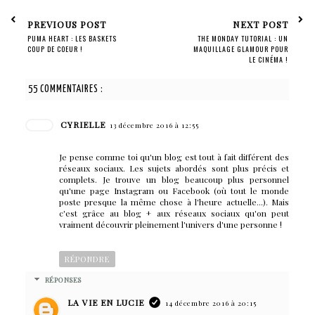
PREVIOUS POST
NEXT POST
PUMA HEART : LES BASKETS
THE MONDAY TUTORIAL : UN
COUP DE COEUR !
MAQUILLAGE GLAMOUR POUR
LE CINÉMA !
55 COMMENTAIRES :
CYRIELLE
13 décembre 2016 à 12:55
Je pense comme toi qu'un blog est tout à fait différent des
réseaux sociaux. Les sujets abordés sont plus précis et
complets. Je trouve un blog beaucoup plus personnel
qu'une page Instagram ou Facebook (où tout le monde
poste presque la même chose à l'heure actuelle...). Mais
c'est grâce au blog + aux réseaux sociaux qu'on peut
vraiment découvrir pleinement l'univers d'une personne !
RÉPONDRE
RÉPONSES
LA VIE EN LUCIE
14 décembre 2016 à 20:15