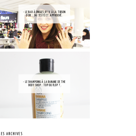
- LE BAR À ONGLES BY V À LA TOISON
D'OR : J'AI TESTÉ ET APPROUVÉ.
- LE SHAMPOING À LA BANANE DE THE
BODY SHOP : TOP OU FLOP ?
LES ARCHIVES