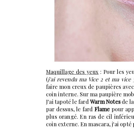
Maquillage des yeux
: Pour les yeu
(
j'ai revendu ma Vice 2 et ma vice 
faire mon creux de paupières avec
coin interne. Sur ma paupière mobil
J'ai tapoté le fard
Warm Notes
de la
par dessus, le fard
Flame
pour app
plus orangé. En ras de cil inférieu
coin externe. En mascara, j'ai opté