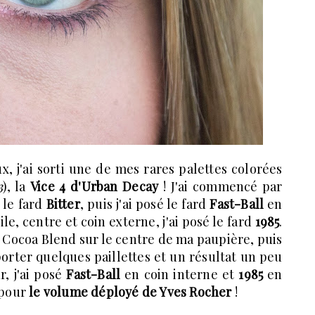
x, j'ai sorti une de mes rares palettes colorées
3
), la
Vice 4 d'Urban Decay
! J'ai commencé par
 le fard
Bitter
, puis j'ai posé le fard
Fast-Ball
en
e, centre et coin externe, j'ai posé le fard
1985
.
 Cocoa Blend sur le centre de ma paupière, puis
orter quelques paillettes et un résultat un peu
r, j'ai posé
Fast-Ball
en coin interne et
1985
en
 pour
le volume déployé de Yves Rocher
!