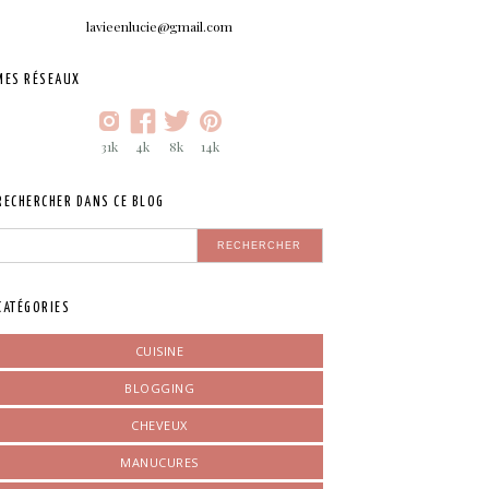
lavieenlucie@gmail.com
MES RÉSEAUX
31k
4k
8k
14k
RECHERCHER DANS CE BLOG
CATÉGORIES
CUISINE
BLOGGING
CHEVEUX
MANUCURES