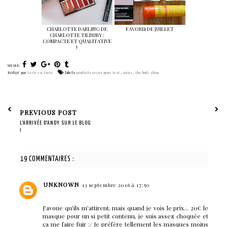
CHARLOTTE DARLING DE
FAVORIS DE JUILLET
CHARLOTTE TILBURY :
COMPACTE ET QUALITATIVE
!
SHARE:
Rédigé par
La vie en Lucie
labels
produits reçus pour test
,
soins
,
the body shop
PREVIOUS POST
L'ARRIVÉE D'ANDY SUR LE BLOG
!
19 COMMENTAIRES :
UNKNOWN
13 septembre 2016 à 17:50
J'avoue qu'ils m'attirent, mais quand je vois le prix... 20€ le
masque pour un si petit contenu, je suis assez choquée et
ça me faire fuir :/ Je préfère tellement les masques moins