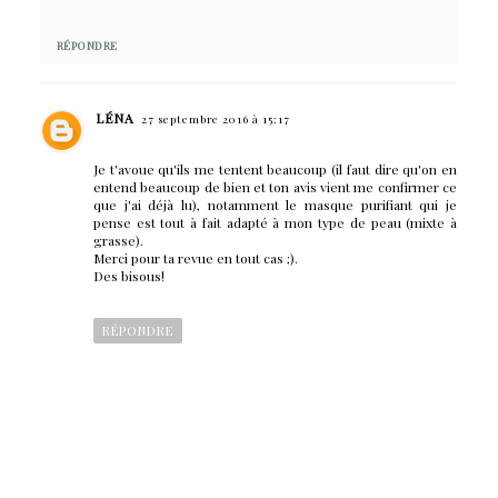
RÉPONDRE
LÉNA
27 septembre 2016 à 15:17
Je t'avoue qu'ils me tentent beaucoup (il faut dire qu'on en
entend beaucoup de bien et ton avis vient me confirmer ce
que j'ai déjà lu), notamment le masque purifiant qui je
pense est tout à fait adapté à mon type de peau (mixte à
grasse).
Merci pour ta revue en tout cas ;).
Des bisous!
RÉPONDRE