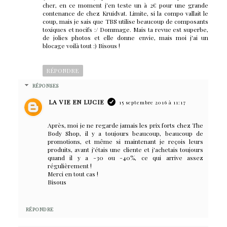
cher, en ce moment j'en teste un à 2€ pour une grande
contenance de chez Kruidvat. Limite, si la compo vallait le
coup, mais je sais que TBS utilise beaucoup de composants
toxiques et nocifs :/ Dommage. Mais ta revue est superbe,
de jolies photos et elle donne envie, mais moi j'ai un
blocage voilà tout :) Bisous !
RÉPONDRE
RÉPONSES
LA VIE EN LUCIE
15 septembre 2016 à 11:17
Après, moi je ne regarde jamais les prix forts chez The
Body Shop, il y a toujours beaucoup, beaucoup de
promotions, et même si maintenant je reçois leurs
produits, avant j'étais une cliente et j'achetais toujours
quand il y a -30 ou -40%, ce qui arrive assez
régulièrement !
Merci en tout cas !
Bisous
RÉPONDRE