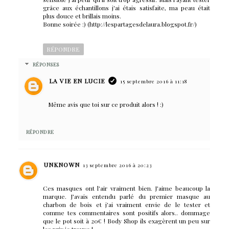
grâce aux échantillons j'ai étais satisfaite, ma peau était
plus douce et brillais moins.
Bonne soirée :) (http://lespartagesdelaura.blogspot.fr/)
RÉPONDRE
RÉPONSES
LA VIE EN LUCIE
15 septembre 2016 à 11:18
Même avis que toi sur ce produit alors ! :)
RÉPONDRE
UNKNOWN
13 septembre 2016 à 20:23
Ces masques ont l'air vraiment bien. J'aime beaucoup la
marque. J'avais entendu parlé du premier masque au
charbon de bois et j'ai vraiment envie de le tester et
comme tes commentaires sont positifs alors.. dommage
que le pot soit à 20€ ! Body Shop ils exagèrent un peu sur