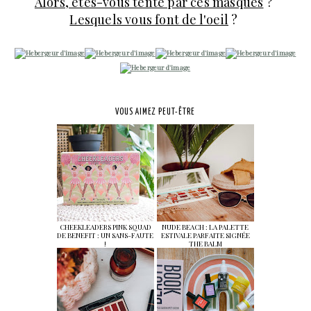
Alors, êtes-vous tenté par ces masques
?
Lesquels vous font de l'oeil
?
VOUS AIMEZ PEUT-ÊTRE
CHEEKLEADERS PINK SQUAD
NUDE BEACH : LA PALETTE
DE BENEFIT : UN SANS-FAUTE
ESTIVALE PARFAITE SIGNÉE
!
THE BALM