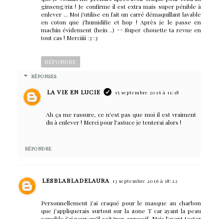
ginseng/riz ! Je confirme il est extra mais super pénible à
enlever ... Moi j'utilise en fait un carré démaquillant lavable
en coton que j'humidifie et hop ! Après je le passe en
machin évidement (hein ..) ^^ Super chouette ta revue en
tout cas ! Merciiii :3 :3
RÉPONDRE
RÉPONSES
LA VIE EN LUCIE
15 septembre 2016 à 11:18
Ah ça me rassure, ce n'est pas que moi il est vraiment
du à enlever ! Merci pour l'astuce je tenterai alors !
RÉPONDRE
LESBLABLADELAURA
13 septembre 2016 à 18:22
Personnellement j'ai craqué pour le masque au charbon
que j'appliquerais surtout sur la zone T car ayant la peau
sensible j'ai peur qu'il soit trop agressif. Mais l'ayant tester