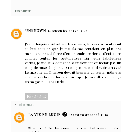
RÉPONDRE
UNKNOWN
14 septembre 2016 à 16:49
J'aime toujours autant lire tes revues, tu vas vraiment droit
au but, tout ce que j'aime! Ils me tentaient en plus ces
masques, mais à force d'en entendre parler et d'entendre
couiner toutes les youtubeuses sur leurs fabuleuses
vertus, je me suis demandé si finalement ce n'était pas un
coup de buzz de plus... Du coup c'est cool d'avoir ton avis!
Le masque au Charbon devrait bien me convenir, même si
celui aux éclats de baies à l'air top... Je vais aller zieuter ça
en magasin! Bises Lucie
RÉPONDRE
RÉPONSES
LA VIE EN LUCIE
15 septembre 2016 à 11:19
Oh merci Eloïse, ton commentaire me fait vraiment très