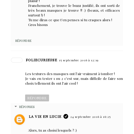
plaisir !
Franchement, je trouve le buzz justifié, ils ont sorti de
très beaux masques je trouve !! :) (beaux, et efficaces
surtout !) !
Tu me diras ce que t'en penses si tu craques alors !
Gros bisous
RÉPONDRE
FOLIECURIEUSE
15 septembre 2016 à 12:19
Les textures des masques ont l'air vraiment à tomber !
Je vais en tester 1 ou 2 c'est sur, mais difficile de faire son
choix tellement ils ont l'air cool !
RÉPONDRE
RÉPONSES
LA VIE EN LUCIE
24 septembre 2016 à 16:25
Alors, tu as choisi lesquels ? :)