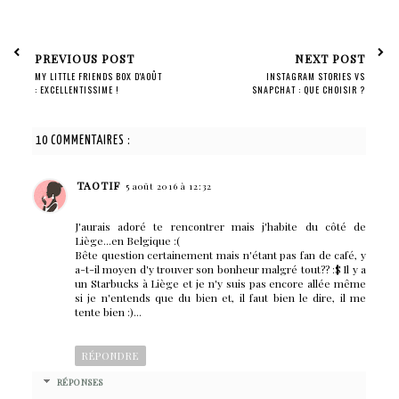
PREVIOUS POST
NEXT POST
MY LITTLE FRIENDS BOX D'AOÛT
INSTAGRAM STORIES VS
: EXCELLENTISSIME !
SNAPCHAT : QUE CHOISIR ?
10 COMMENTAIRES :
TAOTIF
5 août 2016 à 12:32
J'aurais adoré te rencontrer mais j'habite du côté de
Liège...en Belgique :(
Bête question certainement mais n'étant pas fan de café, y
a-t-il moyen d'y trouver son bonheur malgré tout?? :$ Il y a
un Starbucks à Liège et je n'y suis pas encore allée même
si je n'entends que du bien et, il faut bien le dire, il me
tente bien :)...
RÉPONDRE
RÉPONSES