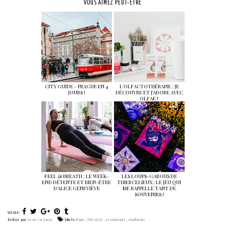
VOUS AIMEZ PEUT-ÊTRE
CITY GUIDE - PRAGUE EN 4
L'OLFACTOTHÉRAPIE : JE
JOURS !
DÉCOUVRE ET J'ADORE AVEC
OLFAE !
FEEL & BREATH : LE WEEK-
LES LOUPS-GAROUS DE
END DÉTENTE ET BIEN-ÊTRE
THIERCELIEUX : LE JEU QUI
D'ALICE GENEVIÈVE
ME RAPPELLE TANT DE
SOUVENIRS !
SHARE:
Rédigé par
La vie en Lucie
labels
dijon
,
lifestyle
,
restaurant
,
starbucks