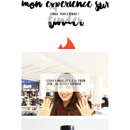
TINDER : MON EXPÉRIENCE !
- LE BAR À ONGLES BY V À LA TOISON
D'OR : J'AI TESTÉ ET APPROUVÉ.