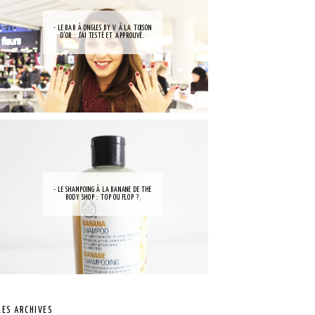
- LE BAR À ONGLES BY V À LA TOISON
D'OR : J'AI TESTÉ ET APPROUVÉ.
- LE SHAMPOING À LA BANANE DE THE
BODY SHOP : TOP OU FLOP ?
LES ARCHIVES