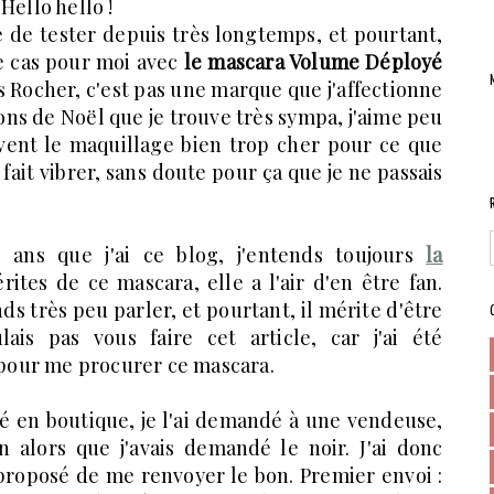
Hello hello !
ie de tester depuis très longtemps, et pourtant,
le cas pour moi avec
le mascara Volume Déployé
Yves Rocher, c'est pas une marque que j'affectionne
ons de Noël que je trouve très sympa, j'aime peu
uvent le maquillage bien trop cher pour ce que
fait vibrer, sans doute pour ça que je ne passais
s ans que j'ai ce blog, j'entends toujours
la
rites de ce mascara, elle a l'air d'en être fan.
nds très peu parler, et pourtant, il mérite d'être
is pas vous faire cet article, car j'ai été
pour me procurer ce mascara.
heté en boutique, je l'ai demandé à une vendeuse,
 alors que j'avais demandé le noir. J'ai donc
 proposé de me renvoyer le bon. Premier envoi :