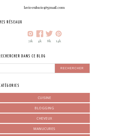
lavieenlucie@gmail.com
MES RÉSEAUX
31k
4k
8k
14k
RECHERCHER DANS CE BLOG
CATÉGORIES
CUISINE
BLOGGING
CHEVEUX
MANUCURES