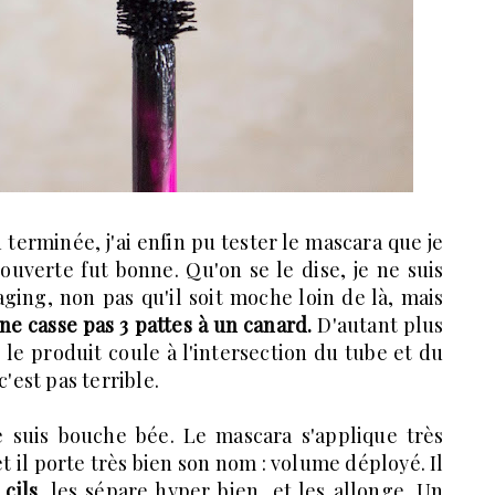
 terminée, j'ai enfin pu tester le mascara que je
ouverte fut bonne. Qu'on se le dise, je ne suis
ging, non pas qu'il soit moche loin de là, mais
 ne casse pas 3 pattes à un canard.
D'autant plus
 le produit coule à l'intersection du tube et du
c'est pas terrible.
 je suis bouche bée. Le mascara s'applique très
et il porte très bien son nom : volume déployé. Il
cils
, les sépare hyper bien, et les allonge. Un