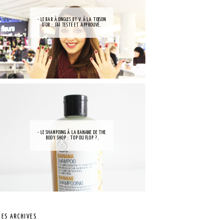
- LE BAR À ONGLES BY V À LA TOISON
D'OR : J'AI TESTÉ ET APPROUVÉ.
- LE SHAMPOING À LA BANANE DE THE
BODY SHOP : TOP OU FLOP ?
LES ARCHIVES