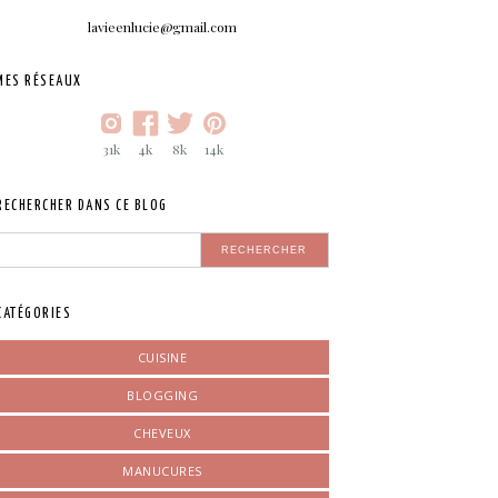
lavieenlucie@gmail.com
MES RÉSEAUX
31k
4k
8k
14k
RECHERCHER DANS CE BLOG
CATÉGORIES
CUISINE
BLOGGING
CHEVEUX
MANUCURES