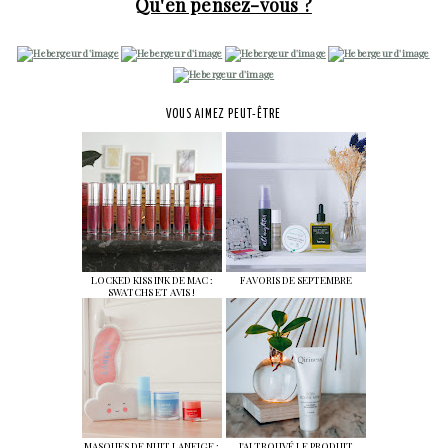
Qu'en pensez-vous ?
VOUS AIMEZ PEUT-ÊTRE
LOCKED KISS INK DE MAC :
FAVORIS DE SEPTEMBRE
SWATCHS ET AVIS !
MASQUES DE NUIT LANEIGE :
J'AI TROUVÉ LE PRODUIT