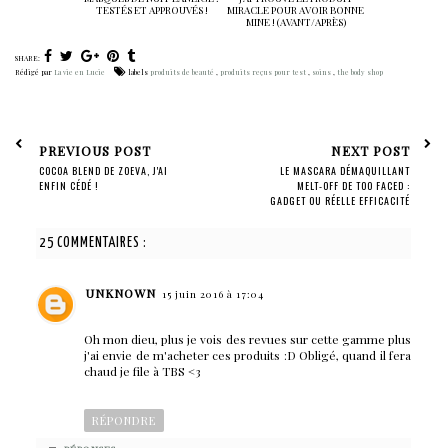
TESTÉS ET APPROUVÉS !
MIRACLE POUR AVOIR BONNE
MINE ! (AVANT/APRÈS)
SHARE:
Rédigé par
La vie en Lucie
labels
produits de beauté
,
produits reçus pour test
,
soins
,
the body shop
PREVIOUS POST
NEXT POST
COCOA BLEND DE ZOEVA, J'AI
LE MASCARA DÉMAQUILLANT
ENFIN CÉDÉ !
MELT-OFF DE TOO FACED :
GADGET OU RÉELLE EFFICACITÉ
?
25 COMMENTAIRES :
UNKNOWN
15 juin 2016 à 17:04
Oh mon dieu, plus je vois des revues sur cette gamme plus
j'ai envie de m'acheter ces produits :D Obligé, quand il fera
chaud je file à TBS <3
RÉPONDRE