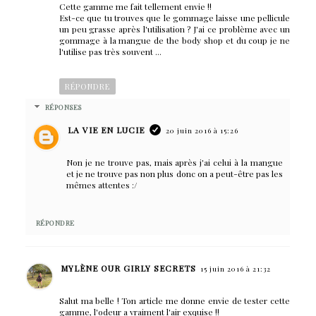
Cette gamme me fait tellement envie !!
Est-ce que tu trouves que le gommage laisse une pellicule
un peu grasse après l'utilisation ? J'ai ce problème avec un
gommage à la mangue de the body shop et du coup je ne
l'utilise pas très souvent ...
RÉPONDRE
RÉPONSES
LA VIE EN LUCIE
20 juin 2016 à 15:26
Non je ne trouve pas, mais après j'ai celui à la mangue
et je ne trouve pas non plus donc on a peut-être pas les
mêmes attentes :/
RÉPONDRE
MYLÈNE OUR GIRLY SECRETS
15 juin 2016 à 21:32
Salut ma belle ! Ton article me donne envie de tester cette
gamme, l'odeur a vraiment l'air exquise !!