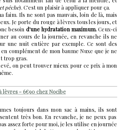
je suis notamment fan de celui à la menthe, et
 et pêche
). C'est un plaisir à appliquer pour ça.
a faim. Ils ne sont pas mauvais, loin de là, mais
eux. Je porte du rouge à lèvres tous les jours, et
donc besoin
d'une hydratation maximum.
Ceux-ci
ner au cours de la journée, en revanche ils ne
ur une nuit entière par exemple. Ce sont des
 et en complément de mon baume Nuxe que je ne
st trop gras.
 élevé, on peut trouver mieux pour ce prix à mon
même.
 lèvres - 6€90 chez Nocibe
aumes toujours dans mon sac à mains, ils sont
 sentent très bon. En revanche, je ne peux pas
pas assez forte pour moi, je les utilise en journée