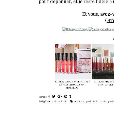
pour dépanner, et je reste fidèle à
Et vous, avez-
Qu'
KORRES LANCE SES ROUGES À
LOCKED KISS INK
LÈVRES LIQUIDES MAT
SWATCHS ET A
MORELLO !
SHARE:
Rédigé par
La vie en Lucie
labels
eos
,
produits de beauté
,
produ