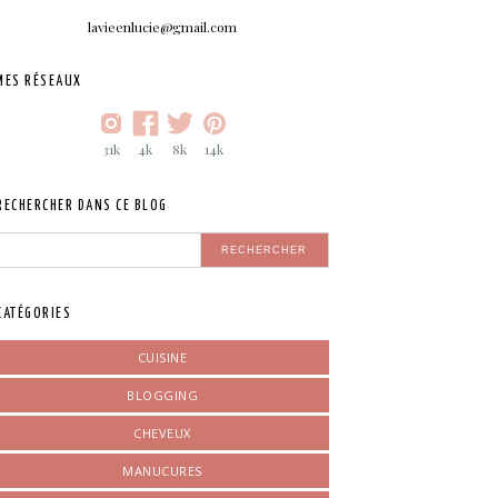
lavieenlucie@gmail.com
MES RÉSEAUX
31k
4k
8k
14k
RECHERCHER DANS CE BLOG
CATÉGORIES
CUISINE
BLOGGING
CHEVEUX
MANUCURES