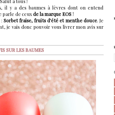
Salut à tous !
s, il y a des baumes à lèvres dont on entend
e parle de ceux
de la marque EOS
!
 :
Sorbet fraise, fruits d'été et menthe douce
. Je
nt, je vais donc pouvoir vous livrer mon avis sur
IS SUR LES BAUMES