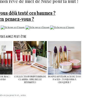
 mon rêve de miel de Nuxe pour la nuit !
vous déjà testé ces baumes ?
en pensez-vous ?
VOUS AIMEZ PEUT-ÊTRE
 DE MAC :
COLLECTION PRINTEMPS DE
NOUVEAUTÉS PEACH DE TOO
VIS !
CLARINS : UNE BELLE
FACED : TOUJOURS À
RÉUSSITE !
CROQUER ?
its reçus pour test
,
soins