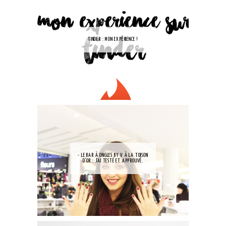
TINDER : MON EXPÉRIENCE !
- LE BAR À ONGLES BY V À LA TOISON
D'OR : J'AI TESTÉ ET APPROUVÉ.