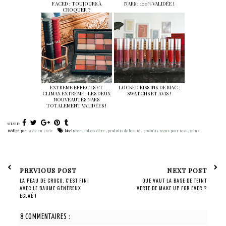
FACED : TOUJOURS À
NARS : 100% VALIDÉE !
CROQUER ?
EXTREME EFFECTS ET
LOCKED KISS INK DE MAC :
CLIMAX EXTREME : LES DEUX
SWATCHS ET AVIS !
NOUVEAUTÉS NARS
TOTALEMENT VALIDÉES !
SHARE:
Rédigé par
La vie en Lucie
labels
bernard cassière
,
produits de beauté
,
produits reçus pour test
,
soins
PREVIOUS POST
NEXT POST
LA PEAU DE CROCO, C'EST FINI
QUE VAUT LA BASE DE TEINT
AVEC LE BAUME GÉNÉREUX
VERTE DE MAKE UP FOR EVER ?
ECLAÉ !
8 COMMENTAIRES :