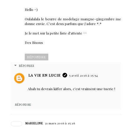
Hello =)
Oulalalala le beurre de modelage mangue-gingembre me
donne envie. C'est deux parfum que j'adore *.*
Je le met sur la petite liste d'attente ^^
Des Bisous
RÉPONDRE
RÉPONSES
LA VIE EN LUCIE
5 avril 2016 à 15:54
Ahah tu devrais kiffer alors, c'est vraiment une tuerie !
RÉPONDRE
MARIELINE
31 mars 2016 à 15:16