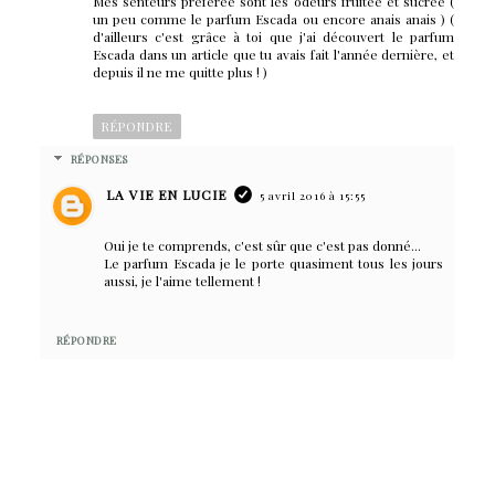
Mes senteurs préférée sont les odeurs fruitée et sucrée (
un peu comme le parfum Escada ou encore anais anais ) (
d'ailleurs c'est grâce à toi que j'ai découvert le parfum
Escada dans un article que tu avais fait l'année dernière, et
depuis il ne me quitte plus ! )
RÉPONDRE
RÉPONSES
LA VIE EN LUCIE
5 avril 2016 à 15:55
Oui je te comprends, c'est sûr que c'est pas donné...
Le parfum Escada je le porte quasiment tous les jours
aussi, je l'aime tellement !
RÉPONDRE