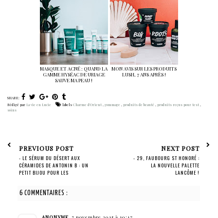
MASQUE ET ACNÉ : QUAND LA
MON AVIS SUR LES PRODUITS
GAMME HYSÉAC DE URIAGE
LUSH, 7 ANS APRÈS !
SAUVE MA PEAU !
SHARE:
Rédigé par
La vie en Lucie
labels
Charme d'Orient
,
gommage
,
produits de beauté
,
produits reçus pour test
,
soins
PREVIOUS POST
NEXT POST
- LE SÉRUM DU DÉSERT AUX
- 29, FAUBOURG ST HONORÉ :
CÉRAMIDES DE ANTONIN B : UN
LA NOUVELLE PALETTE
PETIT BIJOU POUR LES
LANCÔME !
CHEVEUX !
6 COMMENTAIRES :
ANONYME
7 novembre 2015 à 10:17