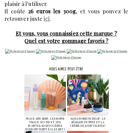
plaisir à l'utiliser.
Il coûte
26 euros les 300g
, et vous pouvez le
retrouver juste
ici
.
Et vous, vous connaissiez cette marque ?
Quel est votre gommage favoris ?
VOUS AIMEZ PEUT-ÊTRE
PEACE AND SKIN : LES SOINS
AQUA BOMB DE BELIF : LE
VISAGE AU CBD ET AUX
MASQUE DE NUIT ET LA
PLANTES ADAPTOGÈNES
CRÈME DE JOUR VALIDÉS !
POUR UN TEINT ÉCLATANT !