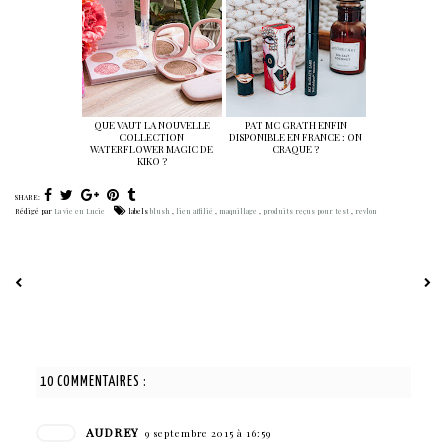
QUE VAUT LA NOUVELLE
PAT MC GRATH ENFIN
COLLECTION
DISPONIBLE EN FRANCE : ON
WATERFLOWER MAGIC DE
CRAQUE ?
KIKO ?
SHARE:
Rédigé par
La vie en Lucie
labels
blush
,
lien affilié
,
maquillage
,
produits reçus pour test
,
revlon
10 COMMENTAIRES :
AUDREY
9 septembre 2015 à 16:59