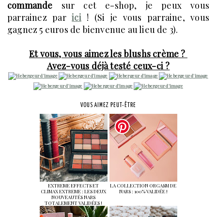
commande
sur cet e-shop, je peux vous
parrainez par
ici
! (Si je vous parraine, vous
gagnez 5 euros de bienvenue au lieu de 3).
Et vous, vous aimez les blushs crème ?
Avez-vous déjà testé ceux-ci ?
VOUS AIMEZ PEUT-ÊTRE
EXTREME EFFECTS ET
LA COLLECTION ORGASM DE
CLIMAX EXTREME : LES DEUX
NARS : 100% VALIDÉE !
NOUVEAUTÉS NARS
TOTALEMENT VALIDÉES !