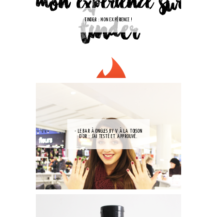
TINDER : MON EXPÉRIENCE !
- LE BAR À ONGLES BY V À LA TOISON
D'OR : J'AI TESTÉ ET APPROUVÉ.