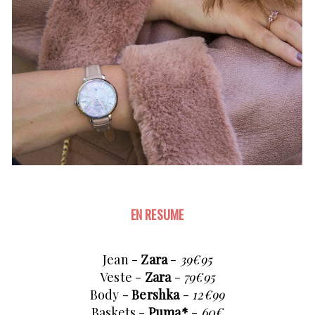
EN RESUME
Jean -
Zara
-
39€95
Veste -
Zara
-
79€95
Body -
Bershka
-
12€99
Baskets -
Puma*
-
60€