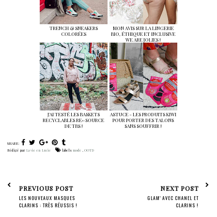
TRENCH & SNEAKERS
MON AVIS SUR LA LINGERIE
COLORÉES
BIO, ÉTHIQUE ET INCLUSIVE
WE ARE JOLIES !
J'AI TESTÉ LES BASKETS
ASTUCE - LES PRODUITS KIWI
RECYCLABLES RE<-SOURCE
POUR PORTER DES TALONS
DE TBS !
SANS SOUFFRIR !
SHARE:
Rédigé par
La vie en Lucie
labels
mode
,
OOTD
PREVIOUS POST
NEXT POST
LES NOUVEAUX MASQUES
GLAM' AVEC CHANEL ET
CLARINS : TRÈS RÉUSSIS !
CLARINS !