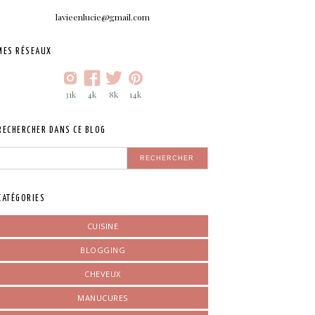
lavieenlucie@gmail.com
MES RÉSEAUX
31k
4k
8k
14k
RECHERCHER DANS CE BLOG
CATÉGORIES
CUISINE
BLOGGING
CHEVEUX
MANUCURES