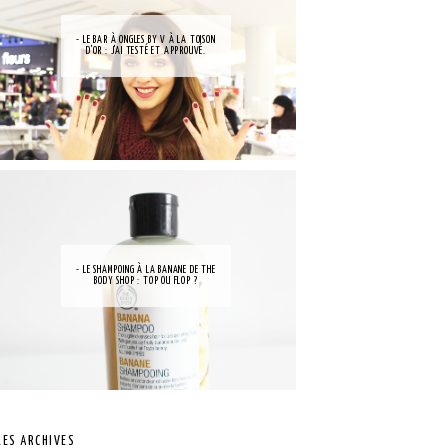
- LE BAR À ONGLES BY V À LA TOISON
D'OR : J'AI TESTÉ ET APPROUVÉ.
- LE SHAMPOING À LA BANANE DE THE
BODY SHOP : TOP OU FLOP ?
LES ARCHIVES