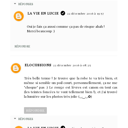
RÉPONSES
LA VIE EN LUCIE
22 décembre 2016 à 19:57
Oui je fais ça aussi comme ça pas de risque ahah !
Merci beaucoup :)
RÉPONDRE
ELOCUSSIONS
22 décembre 2016 à 08:25
Très belle tenue ! Je trouve que la robe te va très bien, et
même si semble un poil court, personnellement, ça ne me
"choque" pas :) Le rouge est lèvres est canon en tout cas
(les teintes foncées te vont tellement bien !), et j'ai trouvé
la lumière sur les photos très jolie (◡‿◡✿)
RÉPONDRE
RÉPONSES
LA VIE EN LUCIE