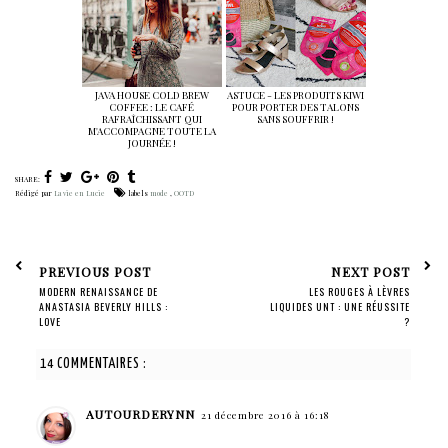
JAVA HOUSE COLD BREW
ASTUCE - LES PRODUITS KIWI
COFFEE : LE CAFÉ
POUR PORTER DES TALONS
RAFRAÎCHISSANT QUI
SANS SOUFFRIR !
M'ACCOMPAGNE TOUTE LA
JOURNÉE !
SHARE:
Rédigé par
La vie en Lucie
labels
mode
,
OOTD
PREVIOUS POST
NEXT POST
MODERN RENAISSANCE DE
LES ROUGES À LÈVRES
ANASTASIA BEVERLY HILLS :
LIQUIDES UNT : UNE RÉUSSITE
LOVE
?
14 COMMENTAIRES :
AUTOURDERYNN
21 décembre 2016 à 16:18