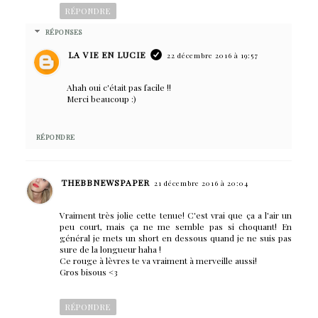
RÉPONDRE
RÉPONSES
LA VIE EN LUCIE
22 décembre 2016 à 19:57
Ahah oui c'était pas facile !!
Merci beaucoup :)
RÉPONDRE
THEBBNEWSPAPER
21 décembre 2016 à 20:04
Vraiment très jolie cette tenue! C'est vrai que ça a l'air un
peu court, mais ça ne me semble pas si choquant! En
général je mets un short en dessous quand je ne suis pas
sure de la longueur haha !
Ce rouge à lèvres te va vraiment à merveille aussi!
Gros bisous <3
RÉPONDRE