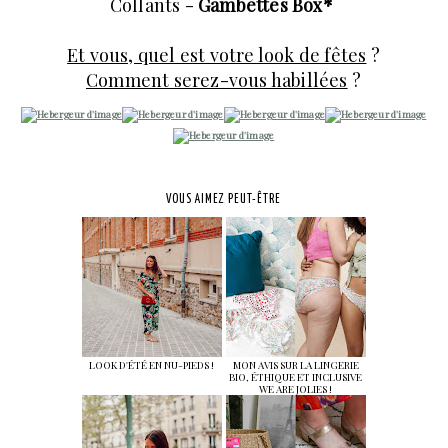
Collants -
Gambettes Box*
Et vous, quel est votre look de fêtes
?
Comment serez-vous habillées
?
VOUS AIMEZ PEUT-ÊTRE
LOOK D'ÉTÉ EN NU-PIEDS !
MON AVIS SUR LA LINGERIE
BIO, ÉTHIQUE ET INCLUSIVE
WE ARE JOLIES !