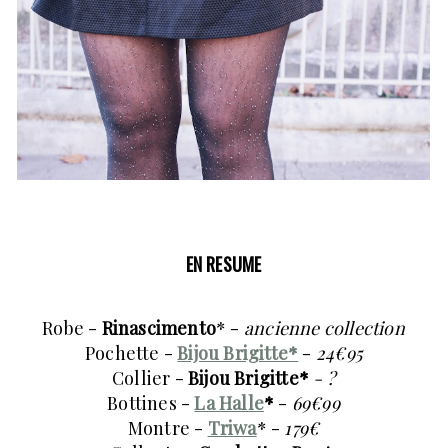
EN RESUME
Robe -
Rinascimento
* -
ancienne collection
Pochette -
Bijou Brigitte*
-
24€95
Collier -
Bijou Brigitte*
- ?
Bottines -
La Halle
*
-
69€99
Montre -
Triwa
* -
179€