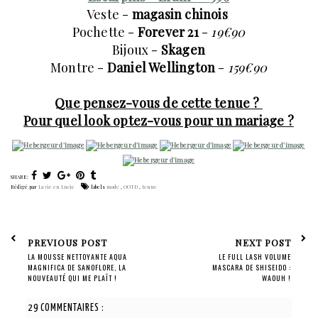
Veste -
magasin chinois
Pochette -
Forever 21
-
19€90
Bijoux -
Skagen
Montre -
Daniel Wellington
-
159€90
Que pensez-vous de cette tenue ?
Pour quel look optez-vous pour un mariage ?
SHARE:
Rédigé par
La vie en Lucie
labels
mode
,
OOTD
,
tenue
PREVIOUS POST
NEXT POST
LA MOUSSE NETTOYANTE AQUA
LE FULL LASH VOLUME
MAGNIFICA DE SANOFLORE, LA
MASCARA DE SHISEIDO :
NOUVEAUTÉ QUI ME PLAÎT !
WAOUH !
29 COMMENTAIRES :