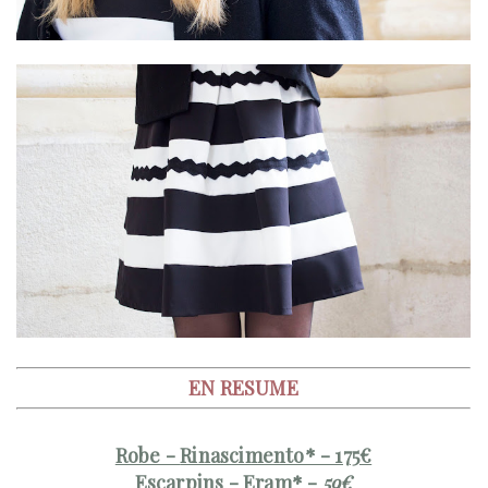
EN RESUME
Robe -
Rinascimento*
- 175€
Escarpins -
Eram*
-
59€