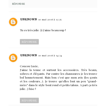
RÉPONDRE
UNKNOWN
10 mai 2016 à 13:35
Tu es très jolie :)) j'aime beaucoup !
RÉPONDRE
UNKNOWN
10 mai 2016 à 14:34
Coucou Lucie,
J'aime la tenue et surtout les accessoires. Très beaux,
sobres et élégants. Par contre les chaussures je les trouve
bof honnetement. Mais bon c'est que mon avis (les gouts
et les couleurs...). Je trouve qu'elles font un peu "grand-
mère" dans le style bout rond et petits talons. A part ça très
jolie. ;) bise !
RÉPONDRE