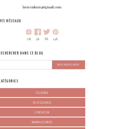
lavieenlucie@gmail.com
MES RÉSEAUX
31k
4k
8k
14k
RECHERCHER DANS CE BLOG
CATÉGORIES
CUISINE
BLOGGING
CHEVEUX
MANUCURES