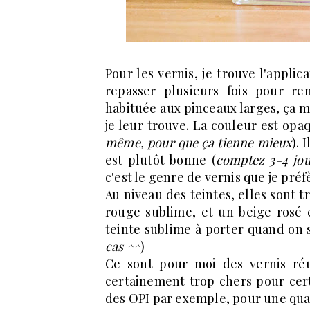
Pour les vernis, je trouve l'applic
repasser plusieurs fois pour re
habituée aux pinceaux larges, ça m
je leur trouve. La couleur est opa
même, pour que ça tienne mieux
). 
est plutôt bonne (
comptez 3-4 jou
c'est le genre de vernis que je préf
Au niveau des teintes, elles sont t
rouge sublime, et un beige rosé
teinte sublime à porter quand on s
cas ^^
)
Ce sont pour moi des vernis ré
certainement trop chers pour cer
des OPI par exemple, pour une qual