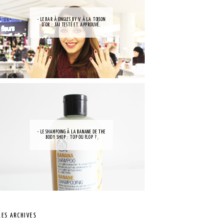
- LE BAR À ONGLES BY V À LA TOISON
D'OR : J'AI TESTÉ ET APPROUVÉ.
- LE SHAMPOING À LA BANANE DE THE
BODY SHOP : TOP OU FLOP ?
LES ARCHIVES