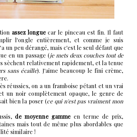
ation
assez longue
car le pinceau est fin. Il faut
mplir l'ongle entièrement, et comme je suis
'a un peu dérangé, mais c'est le seul défaut que
que en un passage (
je mets deux couches tout de
Ils sèchent relativement rapidement, et la tenue
rs sans écaille
). J'aime beaucoup le fini crème,
ère.
rès réussies, on a un framboise pétant et un vrai
 et un noir complètement opaque, le genre de
ait bien la poser (
ce qui n'est pas vraiment mon
ussis,
de moyenne gamme
en terme de prix,
taines mais tout de même plus abordables que
ité similaire !