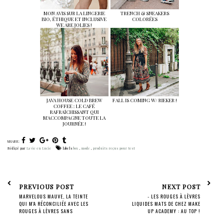
MON AVIS SUR LA LINGERIE
TRENCH & SNEAKERS
BIO, ÉTHIQUE ET INCLUSIVE
COLORÉES
WE ARE JOLIES !
JAVA HOUSE COLD BREW
FALL IS COMING W/ RIEKER !
COFFEE : LE CAFÉ
RAFRAÎCHISSANT QUI
M'ACCOMPAGNE TOUTE LA
JOURNÉE !
SHARE:
Rédigé par
La vie en Lucie
labels
box
,
mode
,
produits reçus pour test
PREVIOUS POST
NEXT POST
MARVELOUS MAUVE, LA TEINTE
- LES ROUGES À LÈVRES
QUI M'A RÉCONCILIÉE AVEC LES
LIQUIDES MATS DE CHEZ MAKE
ROUGES À LÈVRES SANS
UP ACADEMY : AU TOP !
TRANSFERT SEPHORA