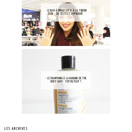
- LE BAR À ONGLES BY V À LA TOISON
D'OR : J'AI TESTÉ ET APPROUVÉ.
- LE SHAMPOING À LA BANANE DE THE
BODY SHOP : TOP OU FLOP ?
LES ARCHIVES