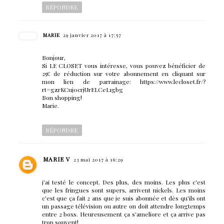
RÉPONDRE
MARIE
29 janvier 2017 à 17:57
Bonjour,
Si LE CLOSET vous intéresse, vous pouvez bénéficier de
25€ de réduction sur votre abonnement en cliquant sur
mon lien de parrainage: https://www.lecloset.fr/?
rt=gzrKCuj0crjUrELCeL1gbg
Bon shopping!
Marie.
RÉPONDRE
MARIE V
23 mai 2017 à 16:29
j'ai testé le concept. Des plus, des moins. Les plus c'est
que les fringues sont supers, arrivent nickels. Les moins
c'est que ça fait 2 ans que je suis abonnée et dès qu'ils ont
un passage télévision ou autre on doit attendre longtemps
entre 2 boxs. Heureusement ça s'ameliore et ça arrive pas
trop souvent!