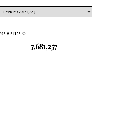
VOS VISITES ♡
7,681,257