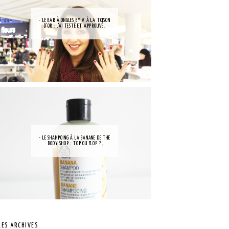
- LE BAR À ONGLES BY V À LA TOISON
D'OR : J'AI TESTÉ ET APPROUVÉ.
- LE SHAMPOING À LA BANANE DE THE
BODY SHOP : TOP OU FLOP ?
LES ARCHIVES