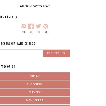
lavieenlucie@gmail.com
MES RÉSEAUX
31k
4k
8k
14k
RECHERCHER DANS CE BLOG
CATÉGORIES
CUISINE
BLOGGING
CHEVEUX
MANUCURES