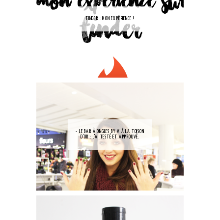
TINDER : MON EXPÉRIENCE !
- LE BAR À ONGLES BY V À LA TOISON
D'OR : J'AI TESTÉ ET APPROUVÉ.