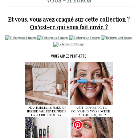
VOUS - 21 EUROS
Et vous, vous avez craqué sur cette collection ?
Qu'est-ce qui vous fait envie ?
VOUS AIMEZ PEUT-ÊTRE
DEAR DAHLIA, LE MAKE-UP
ANTI-CERNES HAUTE
INSPIRÉ PAR LES VERTUS DE
COUVRANCE YVES ROCHER :
LA FLEUR DE DAHLIA !
FAUT-IL CRAQUER ?