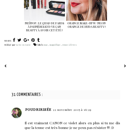
NEÜPOP : LE QUAD DE FARDS
ORANGE MAKE-UP W/ NEON
À PAUPIÈRES KVD VEGAN
ORANGE DE HUDA BEAUTY !
BEAUTY À AVOIR CET ÉTÉ !
SHARE:
Rédigé par
La vie en Lucie
labels
mac
,
maquillage
,
rouge à lèvres
31 COMMENTAIRES :
POUDRIRISÉE
22 novembre 2015 à 16:29
Il est vraiment CANON ce violet alors en plus si tu me dis
que la tenue est très bonne je ne peux pas résister !!! :D