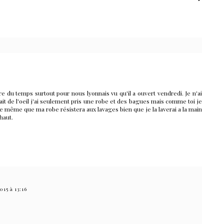
re du temps surtout pour nous lyonnais vu qu'il a ouvert vendredi. Je n'ai
it de l'oeil j'ai seulement pris une robe et des bagues mais comme toi je
de même que ma robe résistera aux lavages bien que je la laverai a la main
 haut.
015 à 13:16