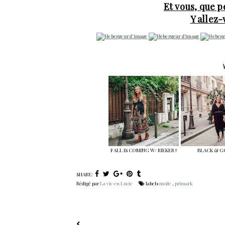
Et vous, que 
Y allez
FALL IS COMING W/ RIEKER !
BLACK & 
SHARE:
Rédigé par
La vie en Lucie
labels
mode
,
primark