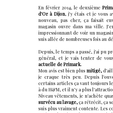
En février 2014, le deuxième
Prim
d'Or à Dijon
, j'y étais et je vous
nouveau, pas cher, ça faisait en
magasin ouvre dans ma ville. J'e
impressionnant de voir un magasin 
suis allée de nombreuses fois au d
Depuis, le temps a passé, j'ai pu p
général, et je vais tenter de vou
actuelle de Primark.
Mon avis est bien plus
mitigé,
d'ail
je craque très peu. Depuis l'ouv
certains articles ça vaut toujours 
à du H&M, et il n'y a plus l'attracti
Niveau vêtements, je n'achète qua
survécu au lavage,
ça rétrécit, ça 
suis plus vraiment contente. Les co