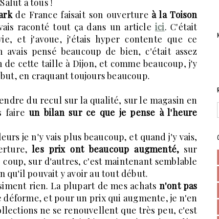
Salut à tous !
ark
de France faisait son ouverture
à la Toison
 avais raconté tout ça dans un article
ici
. C'était
vie, et j'avoue, j'étais hyper contente que ce
n avais pensé beaucoup de bien, c'était assez
de cette taille à Dijon, et comme beaucoup, j'y
ébut, en craquant toujours beaucoup.
rendre du recul sur la qualité, sur le magasin en
s faire
un bilan sur ce que je pense à l'heure
leurs je n'y vais plus beaucoup, et quand j'y vais,
erture,
les prix ont beaucoup augmenté,
sur
le coup, sur d'autres, c'est maintenant semblable
on qu'il pouvait y avoir au tout début.
siment rien. La plupart de mes achats
n'ont pas
se déforme, et pour un prix qui augmente, je n'en
llections ne se renouvellent que très peu, c'est