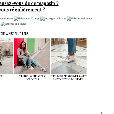
pensez-vous de ce magasin ?
-vous régulièrement ?
VOUS AIMEZ PEUT-ÊTRE
GOLD
TRENCH & SNEAKERS
BIEN DANS MES BASKETS AVEC
COLORÉES
R-ÉVOLUTION DE RIEKER !