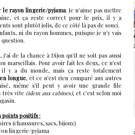
ar
le rayon lingerie/pyjama
. Je n'aime pas mettre
ne, et ça reste correct pour le prix, il y a
ts sont plutôt jolis, de ce côté là pas de souci.
nfants, ni du rayon hommes, puisque je n'y vais
a question.
'ai de la chance à Dijon qu'il ne soit pas aussi
u marseillais. Pour avoir fait les deux, ce n'est
, il y a du monde, mais ça reste totalement
bien longue
, et ce n'est rien comparé aux autres
nisé, même s'il peut y avoir une grande file
s très vite
(idem aux cabines)
, et c'est selon moi
agasin.
 points positifs :
oires (chaussures, sacs, bijoux)
ayon lingerie/pyjama