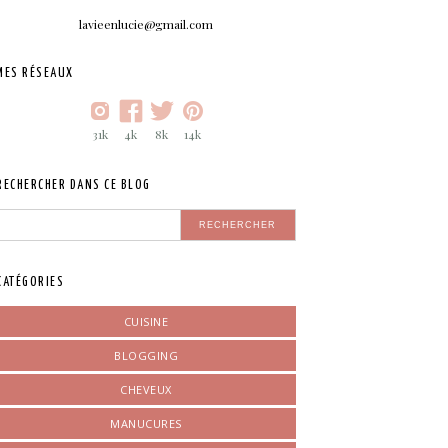
lavieenlucie@gmail.com
MES RÉSEAUX
31k
4k
8k
14k
RECHERCHER DANS CE BLOG
CATÉGORIES
CUISINE
BLOGGING
CHEVEUX
MANUCURES