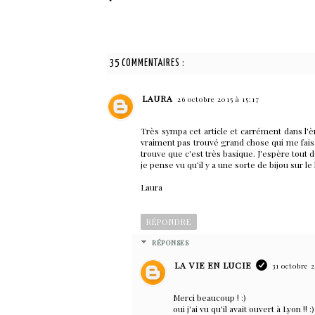
35 COMMENTAIRES :
LAURA
26 octobre 2015 à 15:17
Très sympa cet article et carrément dans l'è
vraiment pas trouvé grand chose qui me faisa
trouve que c'est très basique. J'espère tout 
je pense vu qu'il y a une sorte de bijou sur le
Laura
RÉPONDRE
RÉPONSES
LA VIE EN LUCIE
31 octobre 2
Merci beaucoup ! :)
oui j'ai vu qu'il avait ouvert à Lyon !! :)