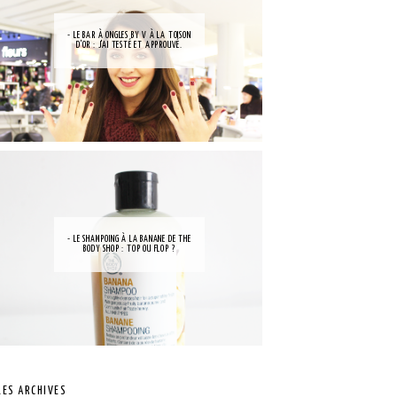
- LE BAR À ONGLES BY V À LA TOISON
D'OR : J'AI TESTÉ ET APPROUVÉ.
- LE SHAMPOING À LA BANANE DE THE
BODY SHOP : TOP OU FLOP ?
LES ARCHIVES