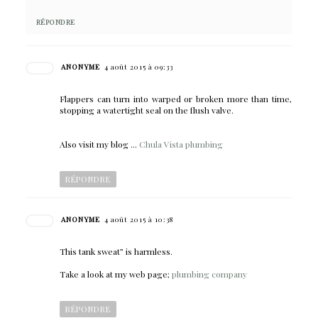
RÉPONDRE
ANONYME
4 août 2015 à 09:33
Flappers can turn into warped or broken more than time,
stopping a watertight seal on the flush valve.
Also visit my blog ...
Chula Vista plumbing
RÉPONDRE
ANONYME
4 août 2015 à 10:38
This tank sweat” is harmless.
Take a look at my web page;
plumbing company
RÉPONDRE