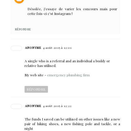
Désolée, j'essaye de varier les concours mais pour
cette fois-ci c'st Instagram !
RÉPONDRE
ANONYME
4 août 2015 à 12:01
A single who is a referral and an individual a buddy or
relative has utilised.
My web site -
emergency plumbing firm
RÉPONDRE
ANONYME
4 août 2015 à 12:22
The funds I saved can be utilized on other issues like a new
pair of hiking shoes, a new fishing pole and tackle, or a
night