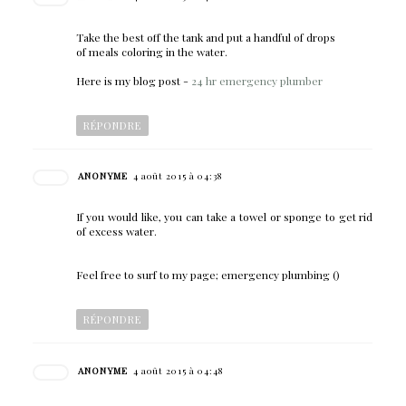
Take the best off the tank and put a handful of drops
of meals coloring in the water.
Here is my blog post -
24 hr emergency plumber
RÉPONDRE
ANONYME
4 août 2015 à 04:38
If you would like, you can take a towel or sponge to get rid
of excess water.
Feel free to surf to my page; emergency plumbing (
)
RÉPONDRE
ANONYME
4 août 2015 à 04:48