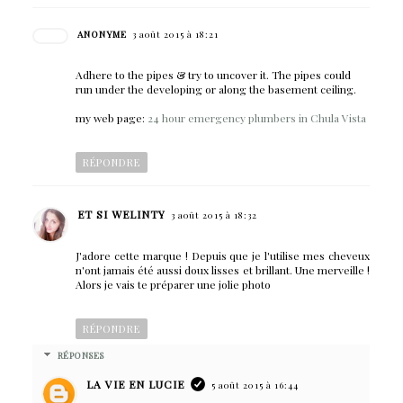
ANONYME
3 août 2015 à 18:21
Adhere to the pipes & try to uncover it. The pipes could
run under the developing or along the basement ceiling.
my web page:
24 hour emergency plumbers in Chula Vista
RÉPONDRE
ET SI WELINTY
3 août 2015 à 18:32
J'adore cette marque ! Depuis que je l'utilise mes cheveux
n'ont jamais été aussi doux lisses et brillant. Une merveille !
Alors je vais te préparer une jolie photo
RÉPONDRE
RÉPONSES
LA VIE EN LUCIE
5 août 2015 à 16:44