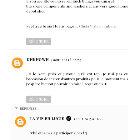
If you are allowed to repair such things you can get
the spare components and washers at any very good home
depot shop.
Feel free to surf to my page ...
Chula Vista plumbers
RÉPONDRE
UNKNOWN
4 août 2015 à 08:53
J'ai le soin 3min et j'avoue qu'il est top. Je n'ai pas eu
l'occasion de tester d'autres produits pour le moment mais
j'espère bientôt pouvoir en faire l'acquisition :D
RÉPONDRE
RÉPONSES
LA VIE EN LUCIE
5 août 2015 à 16:44
N'hésites pas à participer alors ! :)