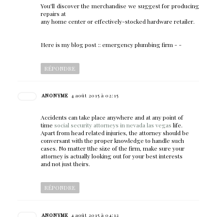
You'll discover the merchandise we suggest for producing
repairs at
any home center or effectively-stocked hardware retailer.
Here is my blog post :: emergency plumbing firm -
-
RÉPONDRE
ANONYME
4 août 2015 à 02:15
Accidents can take place anywhere and at any point of
time
social security attorneys in nevada las vegas
life.
Apart from head related injuries, the attorney should be
conversant with the proper knowledge to handle such
cases. No matter tthe size of the firm, make sure your
attorney is actually looking out for your best interests
and not just theirs.
RÉPONDRE
ANONYME
4 août 2015 à 04:12