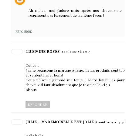
Ah mince, moi j'adore mais après nos cheveux ne
réagissent pas forcément de la même façon !
RÉPONDRE
LUDIVINE ROSES
5 août 2015 à 23:13
Coucou,
J'aime beaucoup la marque Aussie. Leurs produits sont top
et sentent hyper bons!
Cette nouvelle gamme me tente. J'adore les huiles pour
cheveux, il faut absolument que je teste celle-ci ;-)
Bisous
RÉPONDRE
JULIE - MADEMOISELLE EST JOLIE
8 août 2015 à 15:38
Hello hello,