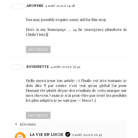
ANONYME
4 août 2015 à 14:38
You may possibly require some aid for this step.
Here is my homepage ... 24 hr emergency plumbers in
Chula Vista [
]
RÉPONDRE
BOUBINETTE
4 août 2015 à 15:41
Hello merci pour ton article ;-) l'huile est très tentante je
dois dire !! par contre c'est vrai qu'au global j'ai pour
l'instant été plutôt déçue des résultats de cette marque sur
mes cheveux ! mais je n'ai peut-être pas testé les produits
les plus adaptés je ne sais pas :-/ bises ! :)
RÉPONDRE
RÉPONSES
LA VIE EN LUCIE
5 août 2015 à 16:45