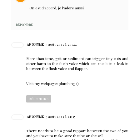
On est d'accord, je l'adore aussi !
RÉPONDRE
ANONYME
3 août 2015 à 20:44
More than time, grit or sediment can trigger tiny cuts and
other harm to the flush valve which can result in a leak in
between the flush valve and flapper.
Visit my webpage: plumbing (
)
RÉPONDRE
ANONYME
3 août 2015 à 21:55
There needs to be a good rapport between the two of you
and you have to make sure that he or she will