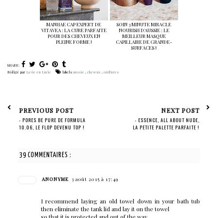
MANHAE CAP EXPERT DE
SOIN 3 MINUTE MIRACLE
VITAVEA : LA CURE PARFAITE
NOURISH D'AUSSIE : LE
POUR DES CHEVEUX EN
MEILLEUR MASQUE
PLEINE FORME !
CAPILLAIRE DE GRANDE-
SURFACES !
SHARE:
Rédigé par
La vie en Lucie
labels
aussie
,
cheveux
,
coiffures
PREVIOUS POST
NEXT POST
- PORES BE PURE DE FORMULA
- ESSENCE, ALL ABOUT NUDE,
10.06, LE FLOP DEVENU TOP !
LA PETITE PALETTE PARFAITE !
39 COMMENTAIRES :
ANONYME
3 août 2015 à 17:49
I recommend laying an old towel down in your bath tub
then eliminate the tank lid and lay it on the towel
so that it is protected and out of the way.