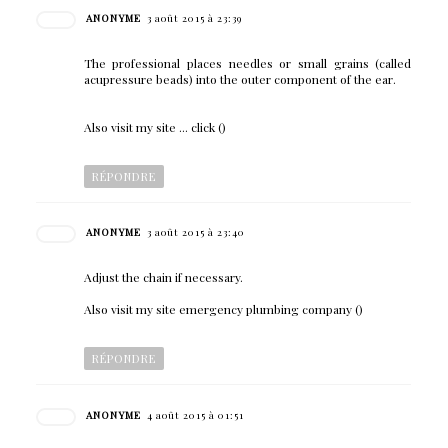
ANONYME
3 août 2015 à 23:39
The professional places needles or small grains (called
acupressure beads) into the outer component of the ear.
Also visit my site ... click (
)
RÉPONDRE
ANONYME
3 août 2015 à 23:40
Adjust the chain if necessary.
Also visit my site emergency plumbing company (
)
RÉPONDRE
ANONYME
4 août 2015 à 01:51