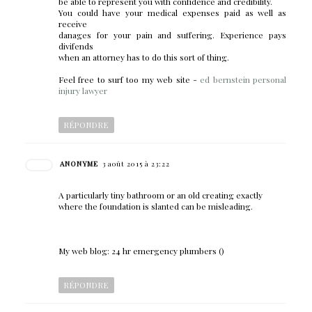
be able to represent you with confidence and credibility.
You could have your medical expenses paid as well as
receive
danages for your pain and suffering. Experience pays
divifends
when an attorney has to do this sort of thing.
Feel free to surf too my web site -
ed bernstein personal
injury lawyer
RÉPONDRE
ANONYME
3 août 2015 à 23:22
A particularly tiny bathroom or an old creating exactly
where the foundation is slanted can be misleading.
My web blog: 24 hr emergency plumbers (
)
RÉPONDRE