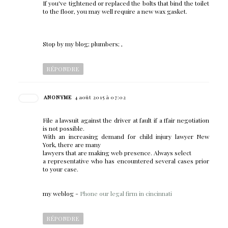
If you've tightened or replaced the bolts that bind the toilet
to the floor, you may well require a new wax gasket.
Stop by my blog; plumbers;
,
RÉPONDRE
ANONYME
4 août 2015 à 07:02
File a lawsuit against the driver at fault if a ffair negotiation
is not possible.
With an increasing demand for child injury lawyer New
York, there are many
lawyers that are making web presence. Always select
a representative who has encountered several cases prior
to your case.
my weblog -
Phone our legal firm in cincinnati
RÉPONDRE