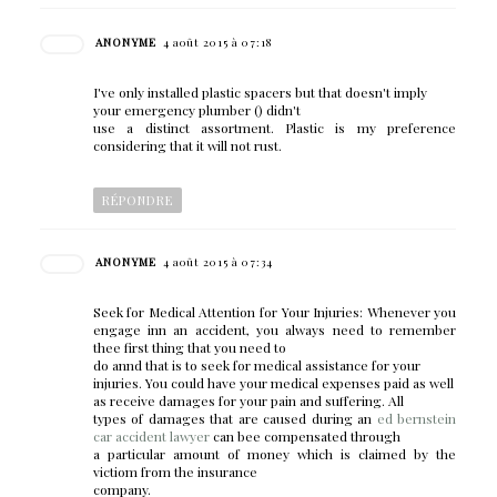
ANONYME
4 août 2015 à 07:18
I've only installed plastic spacers but that doesn't imply
your emergency plumber (
) didn't
use a distinct assortment. Plastic is my preference
considering that it will not rust.
RÉPONDRE
ANONYME
4 août 2015 à 07:34
Seek for Medical Attention for Your Injuries: Whenever you
engage inn an accident, you always need to remember
thee first thing that you need to
do annd that is to seek for medical assistance for your
injuries. You could have your medical expenses paid as well
as receive damages for your pain and suffering. All
types of damages that are caused during an
ed bernstein
car accident lawyer
can bee compensated through
a particular amount of money which is claimed by the
victiom from the insurance
company.