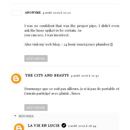
ANONYME
4 août 2015 à 11:22
I was so confident that was the proper pipe, I didn't even
ask the hose spiket to be certain. As
you can see, I was incorrect.
Also visit my web blog - 24 hour emergency plumber [
]
RÉPONDRE
THE CITY AND BEAUTY
4 août 2015 à 11:43
Dommage que ce soit pas ailleurs, je n'ai pas de portable et
j'aurais participé avec plaisir , bises
RÉPONDRE
RÉPONSES
LA VIE EN LUCIE
5 août 2015 à 16:44