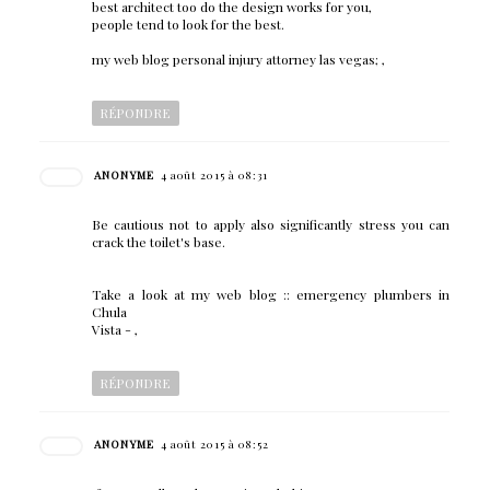
best architect too do the design works for you,
people tend to look for the best.
my web blog personal injury attorney las vegas;
,
RÉPONDRE
ANONYME
4 août 2015 à 08:31
Be cautious not to apply also significantly stress you can
crack the toilet's base.
Take a look at my web blog :: emergency plumbers in
Chula
Vista -
,
RÉPONDRE
ANONYME
4 août 2015 à 08:52