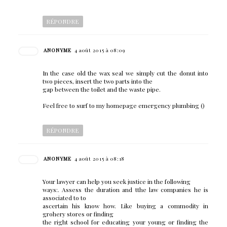
RÉPONDRE
ANONYME
4 août 2015 à 08:09
In the case old the wax seal we simply cut the donut into
two pieces, insert the two parts into the
gap between the toilet and the waste pipe.
Feel free to surf to my homepage emergency plumbing (
)
RÉPONDRE
ANONYME
4 août 2015 à 08:18
Your lawyer can help you seek justice in the following
ways:. Assess the duration and tthe law companies he is
associated to to
ascertain his know how. Like buying a commodity in
grohery stores or finding
the right school for educating your young or finding the