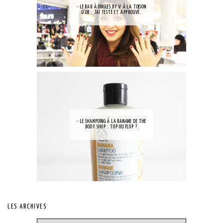
- LE BAR À ONGLES BY V À LA TOISON
D'OR : J'AI TESTÉ ET APPROUVÉ.
- LE SHAMPOING À LA BANANE DE THE
BODY SHOP : TOP OU FLOP ?
LES ARCHIVES