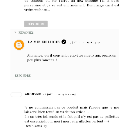
de cupidon ou sur l'arrêt du nez puisque j'ai la peau
porcelaine et ça se voit énormément. Dommage car il est
vraiment beau...
RÉPONDRE
RÉPONSES
LA VIE EN LUCIE
29 juillet 2015 à 13:41
Ah mince, oui il convient peut-être mieux aux peaux un
peu plus foncées..!
RÉPONDRE
ANONYME
26 juillet 2015 à 17:05
Je ne connaissais pas ce produit mais j'avoue que je me
laisserai bien tenté au vu de ton article ...
Il a un très joli rendu et le fait qu'il n'y est pas de paillettes
est essentiel pour moi ( mort au paillettes partout ^^)
Des bisous <3