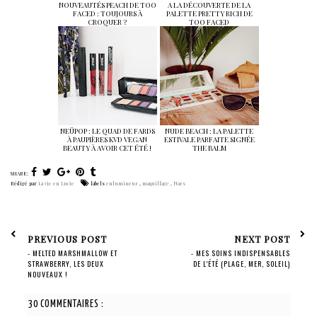
NOUVEAUTÉS PEACH DE TOO
A LA DÉCOUVERTE DE LA
FACED : TOUJOURS À
PALETTE PRETTY RICH DE
CROQUER ?
TOO FACED
NEÜPOP : LE QUAD DE FARDS
NUDE BEACH : LA PALETTE
À PAUPIÈRES KVD VEGAN
ESTIVALE PARFAITE SIGNÉE
BEAUTY À AVOIR CET ÉTÉ !
THE BALM
SHARE:
Rédigé par
La vie en Lucie
labels
enlumineur
,
maquillage
,
Nars
PREVIOUS POST
NEXT POST
- MELTED MARSHMALLOW ET
- MES SOINS INDISPENSABLES
STRAWBERRY, LES DEUX
DE L'ÉTÉ (PLAGE, MER, SOLEIL)
NOUVEAUX !
30 COMMENTAIRES :