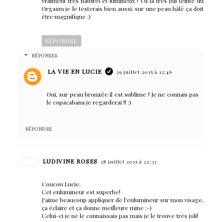
vraiment très naturel et lumineux ! Vu la très joli teinte du
Orgasm je le testerais bien aussi, sur une peau hâlé ça doit
être magnifique :)
RÉPONDRE
RÉPONSES
LA VIE EN LUCIE
29 juillet 2015 à 13:46
Oui, sur peau bronzée il est sublime ! Je ne connais pas
le copacabana je regarderai !! :)
RÉPONDRE
LUDIVINE ROSES
28 juillet 2015 à 22:33
Coucou Lucie,
Cet enlumineur est superbe!
J'aime beaucoup appliquer de l'enlumineur sur mon visage,
ça éclaire et ça donne meilleure mine ;-)
Celui-ci je ne le connaissais pas mais je le trouve très joli!