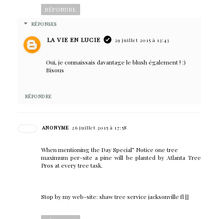
RÉPONDRE
RÉPONSES
LA VIE EN LUCIE
29 juillet 2015 à 13:43
Oui, je connaissais davantage le blush également ! :)
Bisous
RÉPONDRE
ANONYME
26 juillet 2015 à 17:58
When mentioning the Day Special” Notice one tree
maximum per-site a pine will be planted by Atlanta Tree
Pros at every tree task.
Stop by my web-site: shaw tree service jacksonville fl [
]