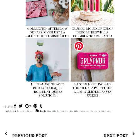
COLLECTION AFTERGLOW
CRUSHED LIQUID LIP COLOR
DE NARS : OVERLUST, LA
DE BOBBI BROWN : LA
PALETTE DE BLUSHS IDÉALE ?
FORMULATION PARFAITE !
MULTI-MASKING AVEC
AUTOBALM GRL PWDR DE
BOSCIA : À CHAQUE
THE BALM : LA PALETTE DE
PROBLÉMATIQUE SA
BLUSH À GLISSER DANS SA
SOLUTION !
VALISE !
SHARE:
Rédigé par
La vie en Lucie
labels
produits de beauté
,
produits reçus pour test
,
routine soin
PREVIOUS POST
NEXT POST