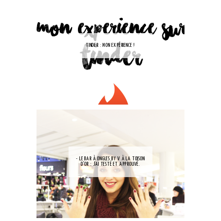
TINDER : MON EXPÉRIENCE !
- LE BAR À ONGLES BY V À LA TOISON
D'OR : J'AI TESTÉ ET APPROUVÉ.