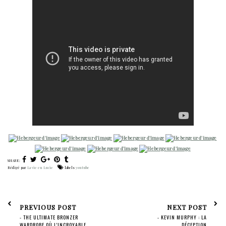
SHARE:
Rédigé par
La vie en Lucie
labels
youtube
PREVIOUS POST
NEXT POST
- THE ULTIMATE BRONZER
- KEVIN MURPHY : LA
WARDROBE OÙ L'INCROYABLE
DÉCEPTION