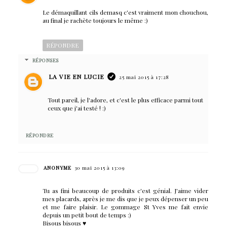
Le démaquillant cils demasq c'est vraiment mon chouchou,
au final je rachète toujours le même :)
RÉPONDRE
RÉPONSES
LA VIE EN LUCIE
25 mai 2015 à 17:28
Tout pareil, je l'adore, et c'est le plus efficace parmi tout
ceux que j'ai testé ! :)
RÉPONDRE
ANONYME
30 mai 2015 à 13:09
Tu as fini beaucoup de produits c'est génial. J'aime vider
mes placards, après je me dis que je peux dépenser un peu
et me faire plaisir. Le gommage St Yves me fait envie
depuis un petit bout de temps :)
Bisous bisous ♥