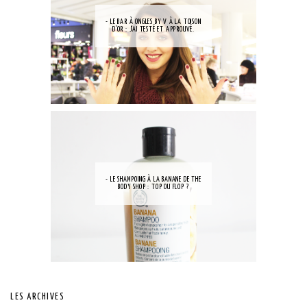
- LE BAR À ONGLES BY V À LA TOISON
D'OR : J'AI TESTÉ ET APPROUVÉ.
- LE SHAMPOING À LA BANANE DE THE
BODY SHOP : TOP OU FLOP ?
LES ARCHIVES