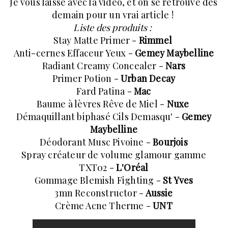
Je vous laisse avec la vidéo, et on se retrouve dès
demain pour un vrai article !
Liste des produits :
Stay Matte Primer -
Rimmel
Anti-cernes Effaceur Yeux -
Gemey Maybelline
Radiant Creamy Concealer -
Nars
Primer Potion -
Urban Decay
Fard Patina -
Mac
Baume à lèvres Rêve de Miel -
Nuxe
Démaquillant biphasé Cils Demasqu' -
Gemey
Maybelline
Déodorant Musc Pivoine -
Bourjois
Spray créateur de volume glamour gamme
TXT02 -
L'Oréal
Gommage Blemish Fighting -
St Yves
3mn Reconstructor -
Aussie
Crème Acne Therme -
UNT