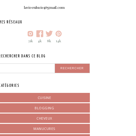
lavieenlucie@gmail.com
MES RÉSEAUX
31k
4k
8k
14k
RECHERCHER DANS CE BLOG
CATÉGORIES
CUISINE
BLOGGING
CHEVEUX
MANUCURES