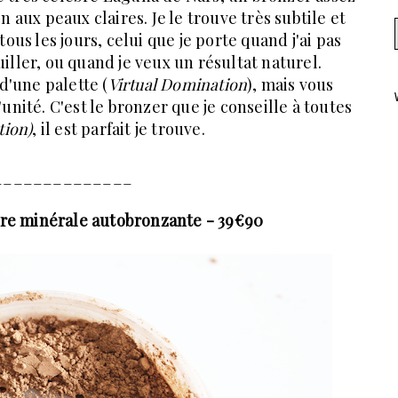
n aux peaux claires. Je le trouve très subtile et
tous les jours, celui que je porte quand j'ai pas
ller, ou quand je veux un résultat naturel.
d'une palette (
Virtual Domination
), mais vous
unité. C'est le bronzer que je conseille à toutes
tion)
, il est parfait je trouve.
______________
re minérale autobronzante - 39€90