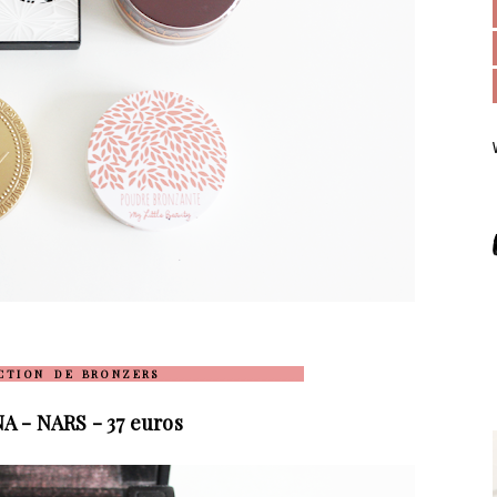
 C T I O N D E B R O N Z E R S
_____________________
 - NARS - 37 euros