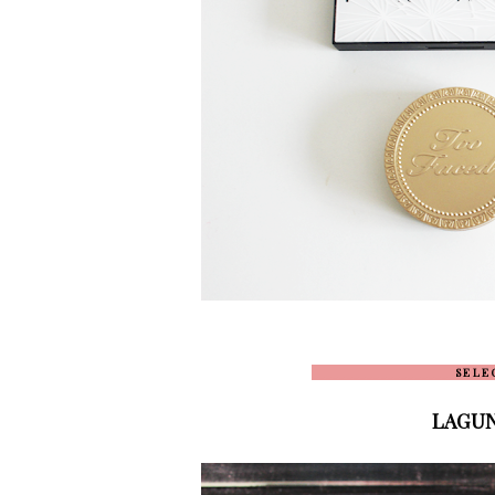
_____________________
S E L E
LAGUNA