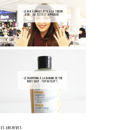
- LE BAR À ONGLES BY V À LA TOISON
D'OR : J'AI TESTÉ ET APPROUVÉ.
- LE SHAMPOING À LA BANANE DE THE
BODY SHOP : TOP OU FLOP ?
LES ARCHIVES