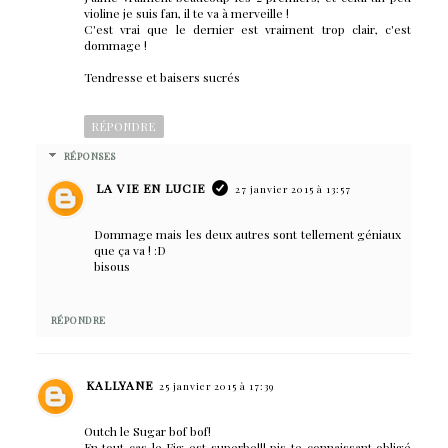
violine je suis fan, il te va à merveille !
C'est vrai que le dernier est vraiment trop clair, c'est
dommage !
Tendresse et baisers sucrés
RÉPONDRE
RÉPONSES
LA VIE EN LUCIE
27 janvier 2015 à 13:57
Dommage mais les deux autres sont tellement géniaux
que ça va ! :D
bisous
RÉPONDRE
KALLYANE
25 janvier 2015 à 17:39
Outch le Sugar bof bof!
En tout cas le Fig est superbe!!! pis te connaissant obligé