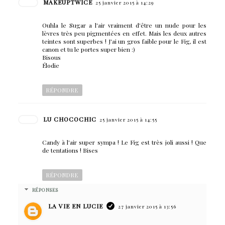
MAKEUPTWICE
25 janvier 2015 à 14:29
Ouhla le Sugar a l'air vraiment d'être un nude pour les
lèvres très peu pigmentées en effet. Mais les deux autres
teintes sont superbes ! J'ai un gros faible pour le Fig, il est
canon et tu le portes super bien :)
Bisous
Élodie
RÉPONDRE
LU CHOCOCHIC
25 janvier 2015 à 14:55
Candy à l'air super sympa ! Le Fig est très joli aussi ! Que
de tentations ! Bises
RÉPONDRE
RÉPONSES
LA VIE EN LUCIE
27 janvier 2015 à 13:56