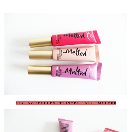
L E S N O U V E L L E S T E I N T E S D E S M E L T E D