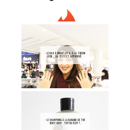
- LE BAR À ONGLES BY V À LA TOISON
D'OR : J'AI TESTÉ ET APPROUVÉ.
- LE SHAMPOING À LA BANANE DE THE
BODY SHOP : TOP OU FLOP ?