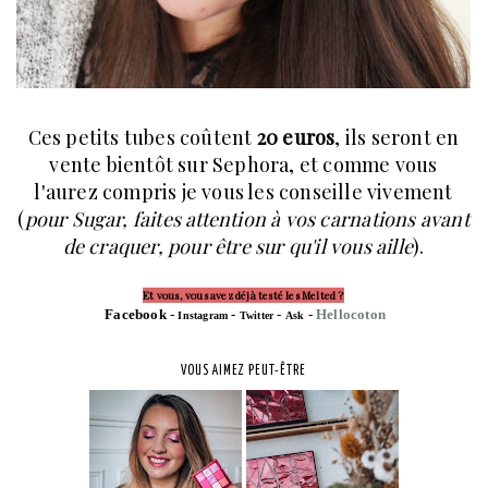
Ces petits tubes coûtent
20 euros
, ils seront en
vente bientôt sur Sephora, et comme vous
l'aurez compris je vous les conseille vivement
(
pour Sugar, faites attention à vos carnations avant
de craquer, pour être sur qu'il vous aille
).
Et vous, vous avez déjà testé les Melted ?
F
acebook
-
-
-
-
H
ellocoton
I
nstagram
T
witter
A
sk
VOUS AIMEZ PEUT-ÊTRE