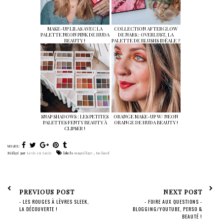
MAKE-UP LILAS AVEC LA
COLLECTION AFTERGLOW
PALETTE NEON PINK DE HUDA
DE NARS : OVERLUST, LA
BEAUTY !
PALETTE DE BLUSHS IDÉALE ?
SNAP SHADOWS : LES PETITES
ORANGE MAKE-UP W/ NEON
PALETTES FENTY BEAUTY À
ORANGE DE HUDA BEAUTY !
CLIPSER !
SHARE:
Rédigé par
La vie en Lucie
labels
maquillage
,
too faced
PREVIOUS POST
NEXT POST
- LES ROUGES À LÈVRES SLEEK,
- FOIRE AUX QUESTIONS -
LA DÉCOUVERTE !
BLOGGING/YOUTUBE, PERSO &
BEAUTÉ !