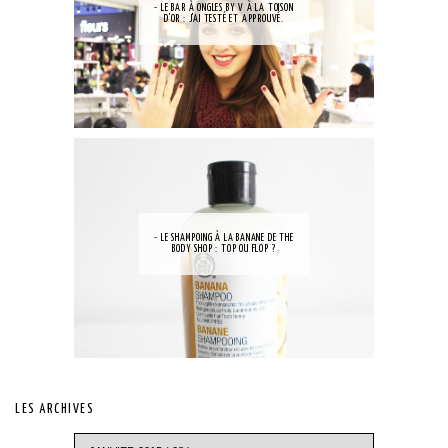
- LE BAR À ONGLES BY V À LA TOISON
D'OR : J'AI TESTÉ ET APPROUVÉ.
- LE SHAMPOING À LA BANANE DE THE
BODY SHOP : TOP OU FLOP ?
LES ARCHIVES