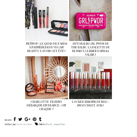
NEÜPOP : LE QUAD DE FARDS
AUTOBALM GRL PWDR DE
À PAUPIÈRES KVD VEGAN
THE BALM : LA PALETTE DE
BEAUTY À AVOIR CET ÉTÉ !
BLUSH À GLISSER DANS SA
VALISE !
CHARLOTTE TILBURY
LOCKED KISS INK DE MAC :
DÉBARQUE EN FRANCE : ON
SWATCHS ET AVIS !
CRAQUE ?
SHARE:
Rédigé par
La vie en Lucie
labels
blush
,
maquillage