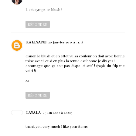
Il est sympa ce blush !
RÉPONDRE
KALLYANE
20 janvier 2015 à 11:18
Canon le blush et en effet vu sa couleur on doit avoir bonne
mine avec ! et si en plus la tenue est bonne je dis yes !
dommage que ça soit pas dispo ici snif ! (rapia du fdp me
voici !)
xx
RÉPONDRE
LAYALA
4 juin 2016 à 20:23
thank you very much I like your items