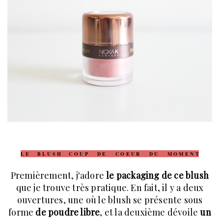
L E B L U S H C O U P D E C O E U R D U M O M E N T
Premièrement, j'adore
le packaging de ce blush
que je trouve très pratique. En fait, il y a deux
ouvertures, une où le blush se présente sous
forme
de poudre libre
, et la deuxième dévoile
un