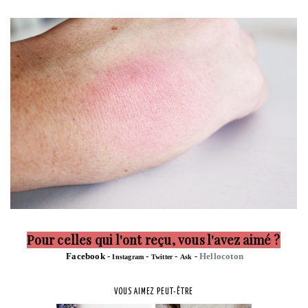
Pour celles qui l'ont reçu, vous l'avez aimé ?
F
acebook
-
-
-
-
H
ellocoton
I
nstagram
T
witter
A
sk
VOUS AIMEZ PEUT-ÊTRE