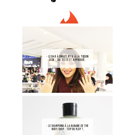
- LE BAR À ONGLES BY V À LA TOISON
D'OR : J'AI TESTÉ ET APPROUVÉ.
- LE SHAMPOING À LA BANANE DE THE
BODY SHOP : TOP OU FLOP ?