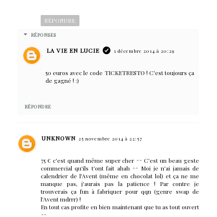
RÉPONDRE
RÉPONSES
LA VIE EN LUCIE
1 décembre 2014 à 20:29
50 euros avec le code TICKETRESTO ! C'est toujours ça
de gagné ! :)
RÉPONDRE
UNKNOWN
25 novembre 2014 à 22:57
75 € c'est quand même super cher ^^ C'est un beau geste
commercial qu'ils t'ont fait ahah ^^ Moi je n'ai jamais de
calendrier de l'Avent (même en chocolat lol) et ça ne me
manque pas, j'aurais pas la patience ! Par contre je
trouverais ça fun à fabriquer pour qqn (genre swap de
l'Avent mdrrr) !
En tout cas profite en bien maintenant que tu as tout ouvert
^^