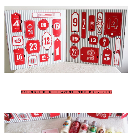
C
A L E N D R I E R D E L '
A
V E N T
T H E B O D Y S H O P