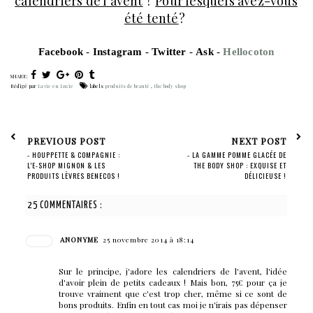
calendriers de l'avent
?
Pour lesquels avez-vous
été tenté
?
F
acebook
-
I
nstagram
-
T
witter
-
A
sk
-
H
ellocoton
SHARE:
Rédigé par
La vie en Lucie
labels
produits de beauté
,
the body shop
PREVIOUS POST
NEXT POST
- HOUPPETTE & COMPAGNIE :
- LA GAMME POMME GLACÉE DE
L'E-SHOP MIGNON & LES
THE BODY SHOP : EXQUISE ET
PRODUITS LÈVRES BENECOS !
DÉLICIEUSE !
25 COMMENTAIRES :
ANONYME
25 novembre 2014 à 18:14
Sur le principe, j'adore les calendriers de l'avent, l'idée
d'avoir plein de petits cadeaux ! Mais bon, 75€ pour ça je
trouve vraiment que c'est trop cher, même si ce sont de
bons produits. Enfin en tout cas moi je n'irais pas dépenser