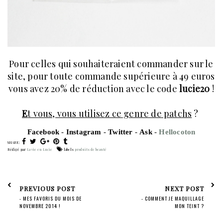
Pour celles qui souhaiteraient commander sur le
site, pour toute commande supérieure à 49 euros
vous avez 20% de réduction avec le code
lucie20
!
E
t vous, vous utilisez ce genre de patchs
?
F
acebook
-
I
nstagram
-
T
witter
-
A
sk
-
H
ellocoton
SHARE:
Rédigé par
La vie en Lucie
labels
produits de beauté
PREVIOUS POST
NEXT POST
- MES FAVORIS DU MOIS DE
- COMMENT JE MAQUILLAGE
NOVEMBRE 2014 !
MON TEINT ?