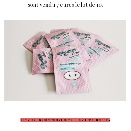
sont vendu 7 euros le lot de 10.
P
A T C H S
D
E S I N C R U S T AN T S
H
O L I K A
H
O L I K A