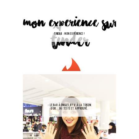
TINDER : MON EXPÉRIENCE !
- LE BAR À ONGLES BY V À LA TOISON
D'OR : J'AI TESTÉ ET APPROUVÉ.