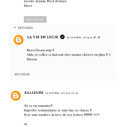
zyeute depuis Noel dernier.
Bises
RÉPONDRE
RÉPONSES
LA VIE EN LUCIE
30 octobre 2014 à 18:38
Merci beaucoup !!
Ahh, et celles ci doivent être moins chères en plus !! :)
Bisous
RÉPONDRE
KALLYANE
29 octobre 2014 à 21:47
Tu es rayonnante!!
Superbe tenuuuuuue je suis fan, so classy !!
Et je suis tombée in love de tes bottes !!!!!!!!!! *O*
xx