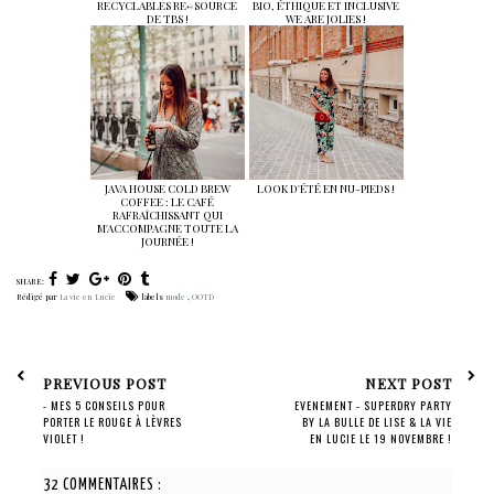
RECYCLABLES RE<-SOURCE
BIO, ÉTHIQUE ET INCLUSIVE
DE TBS !
WE ARE JOLIES !
JAVA HOUSE COLD BREW
LOOK D'ÉTÉ EN NU-PIEDS !
COFFEE : LE CAFÉ
RAFRAÎCHISSANT QUI
M'ACCOMPAGNE TOUTE LA
JOURNÉE !
SHARE:
Rédigé par
La vie en Lucie
labels
mode
,
OOTD
PREVIOUS POST
NEXT POST
- MES 5 CONSEILS POUR
EVENEMENT - SUPERDRY PARTY
PORTER LE ROUGE À LÈVRES
BY LA BULLE DE LISE & LA VIE
VIOLET !
EN LUCIE LE 19 NOVEMBRE !
32 COMMENTAIRES :