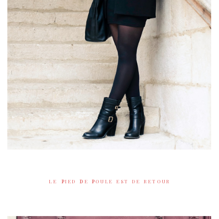
L E
P
I E D
D
E
P
O U L E E S T D E R E T O U R