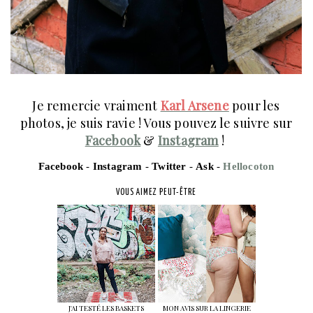
Je remercie vraiment
Karl Arsene
pour les
photos, je suis ravie ! Vous pouvez le suivre sur
Facebook
&
Instagram
!
F
acebook
-
I
nstagram
-
T
witter
-
A
sk
-
H
ellocoton
VOUS AIMEZ PEUT-ÊTRE
J'AI TESTÉ LES BASKETS
MON AVIS SUR LA LINGERIE