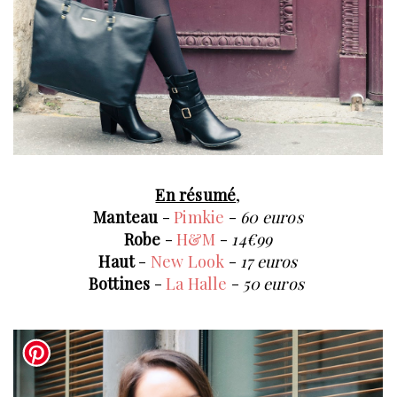
En résumé
,
Manteau
-
Pimkie
-
60 euros
Robe
-
H&M
-
14€99
Haut
-
New Look
-
17 euros
Bottines
-
La Halle
-
50 euros