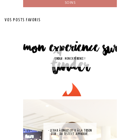
SOINS
VOS POSTS FAVORIS
TINDER : MON EXPÉRIENCE !
- LE BAR À ONGLES BY V À LA TOISON
D'OR : J'AI TESTÉ ET APPROUVÉ.