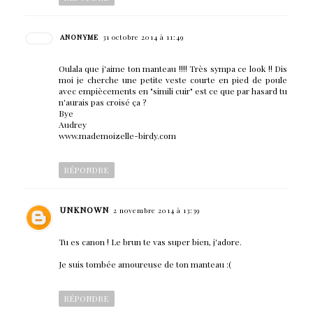
ANONYME
31 octobre 2014 à 11:49
Oulala que j'aime ton manteau !!!! Très sympa ce look !! Dis
moi je cherche une petite veste courte en pied de poule
avec empiècements en "simili cuir" est ce que par hasard tu
n'aurais pas croisé ça ?
Bye
Audrey
www.mademoizelle-birdy.com
RÉPONDRE
UNKNOWN
2 novembre 2014 à 13:39
Tu es canon ! Le brun te vas super bien, j'adore.
Je suis tombée amoureuse de ton manteau :(
RÉPONDRE