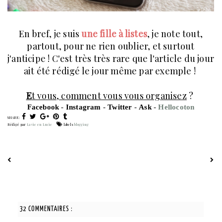
En bref, je suis
une fille à listes
, je note tout,
partout, pour ne rien oublier, et surtout
j'anticipe ! C'est très très rare que l'article du jour
ait été rédigé le jour même par exemple !
E
t vous, comment vous vous organisez
?
F
acebook
-
I
nstagram
-
T
witter
-
A
sk
-
H
ellocoton
SHARE:
Rédigé par
La vie en Lucie
labels
blogging
32 COMMENTAIRES :