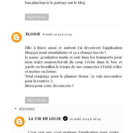
ban plan hop je le partage sur le blog
RÉPONDRE
ELODIE
8 août 2014 à 13:14
Fille à listes aussi et surtout j'ai découvert l'application
Blogger pour smartphone et ça a changé ma vie !
Je passe 45 minutes matin et soir dans les transports pour
mon trajet maison/travail du coup j'écris dans le bus et
garde en brouillon le temps de me connecter à l'orid, relire
et mettre en forme.
Total craquage pour le planner Hema : je vais succomber
pour la rentrée :)
Merci pour cette découverte !
RÉPONDRE
RÉPONSES
LA VIE EN LUCIE
10 août 2014 à 16:14
C'est vrai que c'est pratique l'application pour écrire