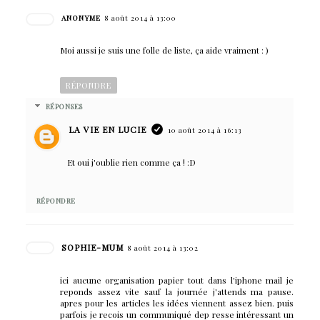
ANONYME
8 août 2014 à 13:00
Moi aussi je suis une folle de liste, ça aide vraiment : )
RÉPONDRE
RÉPONSES
LA VIE EN LUCIE
10 août 2014 à 16:13
Et oui j'oublie rien comme ça ! :D
RÉPONDRE
SOPHIE-MUM
8 août 2014 à 13:02
ici aucune organisation papier tout dans l'iphone mail je
reponds assez vite sauf la journée j'attends ma pause.
apres pour les articles les idées viennent assez bien. puis
parfois je recois un communiqué dep resse intéressant un