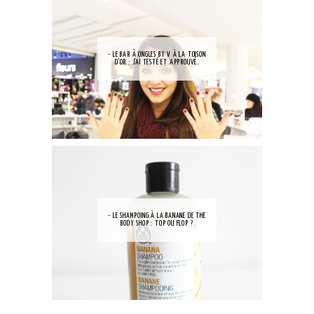
- LE BAR À ONGLES BY V À LA TOISON
D'OR : J'AI TESTÉ ET APPROUVÉ.
- LE SHAMPOING À LA BANANE DE THE
BODY SHOP : TOP OU FLOP ?