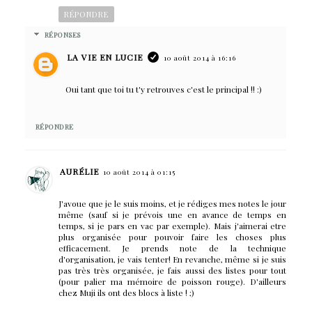
RÉPONDRE
RÉPONSES
LA VIE EN LUCIE
10 août 2014 à 16:16
Oui tant que toi tu t'y retrouves c'est le principal !! :)
RÉPONDRE
AURÉLIE
10 août 2014 à 01:15
J'avoue que je le suis moins, et je rédiges mes notes le jour
même (sauf si je prévois une en avance de temps en
temps, si je pars en vac par exemple). Mais j'aimerai etre
plus organisée pour pouvoir faire les choses plus
efficacement. Je prends note de la technique
d'organisation, je vais tenter! En revanche, même si je suis
pas très très organisée, je fais aussi des listes pour tout
(pour palier ma mémoire de poisson rouge). D'ailleurs
chez Muji ils ont des blocs à liste ! ;)