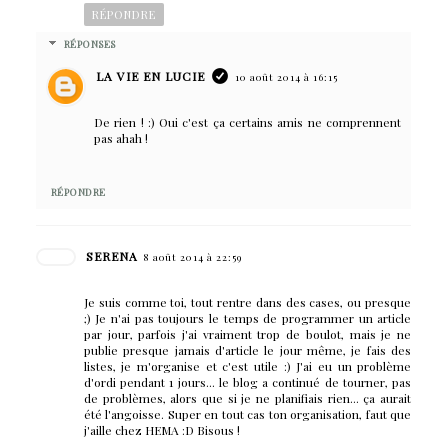
RÉPONDRE
RÉPONSES
LA VIE EN LUCIE
10 août 2014 à 16:15
De rien ! :) Oui c'est ça certains amis ne comprennent
pas ahah !
RÉPONDRE
SERENA
8 août 2014 à 22:59
Je suis comme toi, tout rentre dans des cases, ou presque
;) Je n'ai pas toujours le temps de programmer un article
par jour, parfois j'ai vraiment trop de boulot, mais je ne
publie presque jamais d'article le jour même, je fais des
listes, je m'organise et c'est utile :) J'ai eu un problème
d'ordi pendant 1 jours... le blog a continué de tourner, pas
de problèmes, alors que si je ne planifiais rien... ça aurait
été l'angoisse. Super en tout cas ton organisation, faut que
j'aille chez HEMA :D Bisous !