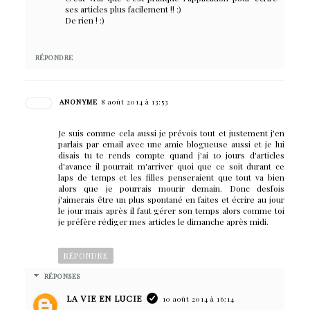
ses articles plus facilement !! :)
De rien ! :)
RÉPONDRE
ANONYME
8 août 2014 à 13:53
Je suis comme cela aussi je prévois tout et justement j'en
parlais par email avec une amie blogueuse aussi et je lui
disais tu te rends compte quand j'ai 10 jours d'articles
d'avance il pourrait m'arriver quoi que ce soit durant ce
laps de temps et les filles penseraient que tout va bien
alors que je pourrais mourir demain. Donc desfois
j'aimerais être un plus spontané en faites et écrire au jour
le jour mais après il faut gérer son temps alors comme toi
je préfère rédiger mes articles le dimanche après midi.
RÉPONDRE
RÉPONSES
LA VIE EN LUCIE
10 août 2014 à 16:14