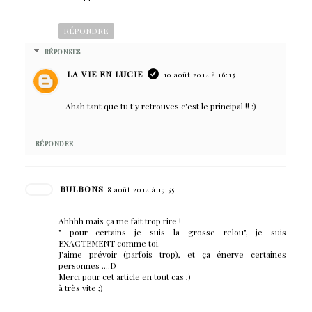
RÉPONDRE
RÉPONSES
LA VIE EN LUCIE
10 août 2014 à 16:15
Ahah tant que tu t'y retrouves c'est le principal !! :)
RÉPONDRE
BULBONS
8 août 2014 à 19:55
Ahhhh mais ça me fait trop rire !
" pour certains je suis la grosse relou", je suis
EXACTEMENT comme toi.
J'aime prévoir (parfois trop), et ça énerve certaines
personnes ...:D
Merci pour cet article en tout cas ;)
à très vite ;)