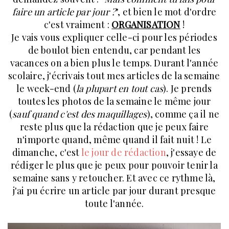
faire un article par jour ?
", et bien le mot d'ordre
c'est vraiment :
ORGANISATION
!
Je vais vous expliquer celle-ci pour les périodes
de boulot bien entendu, car pendant les
vacances on a bien plus le temps. Durant l'année
scolaire, j'écrivais tout mes articles de la semaine
le week-end (
la plupart en tout cas
). Je prends
toutes les photos de la semaine le même jour
(
sauf quand c'est des maquillages
), comme ça il ne
reste plus que la rédaction que je peux faire
n'importe quand, même quand il fait nuit ! Le
dimanche, c'est
le jour de rédaction
, j'essaye de
rédiger le plus que je peux pour pouvoir tenir la
semaine sans y retoucher. Et avec ce rythme là,
j'ai pu écrire un article par jour durant presque
toute l'année.