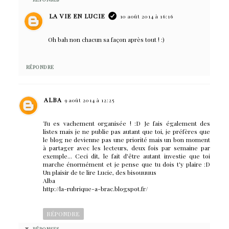
LA VIE EN LUCIE
10 août 2014 à 16:16
Oh bah non chacun sa façon après tout ! :)
RÉPONDRE
ALBA
9 août 2014 à 12:25
Tu es vachement organisée ! :D Je fais également des
listes mais je ne publie pas autant que toi, je préfères que
le blog ne devienne pas une priorité mais un bon moment
à partager avec les lecteurs, deux fois par semaine par
exemple... Ceci dit, le fait d'être autant investie que toi
marche énormément et je pense que tu dois t'y plaire :D
Un plaisir de te lire Lucie, des bisouuuus
Alba
http://la-rubrique-a-brac.blogspot.fr/
RÉPONDRE