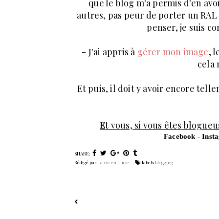
que le blog m'a permis d'en avoi
autres, pas peur de porter un RAL 
penser, je suis c
- J'ai appris à
gérer mon image
, 
cela
Et puis, il doit y avoir encore tel
E
t vous, si vous êtes blogueu
F
acebook
-
I
nst
SHARE:
Rédigé par
La vie en Lucie
labels
blogging