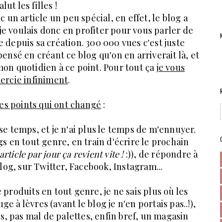
alut les filles !
 un article un peu spécial, en effet, le blog a
t je voulais donc en profiter pour vous parler de
 depuis sa création. 300 000 vues c'est juste
pensé en créant ce blog qu'on en arriverait là, et
on quotidien à ce point. Pour tout ça
je vous
ercie infiniment
.
es points qui ont changé
:
se temps, et je n'ai plus le temps de m'ennuyer.
gs en tout genre, en train d'écrire le prochain
rticle par jour ça revient vite !
:)), de répondre à
log, sur Twitter, Facebook, Instagram...
produits en tout genre, je ne sais plus où les
e à lèvres (avant le blog je n'en portais pas..!),
, pas mal de palettes, enfin bref, un magasin