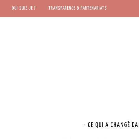
ACCUEIL
QUI SUIS-JE ?
QUI SUIS-JE ?
TRANSPARENCE & PARTENARIATS
TRANSPARENCE & PARTENARIATS
- CE QUI A CHANGÉ DA