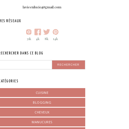
lavieenlucie@gmail.com
MES RÉSEAUX
31k
4k
8k
14k
RECHERCHER DANS CE BLOG
CATÉGORIES
CUISINE
BLOGGING
CHEVEUX
MANUCURES