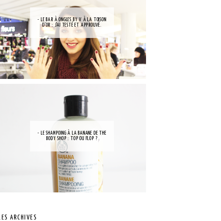
- LE BAR À ONGLES BY V À LA TOISON
D'OR : J'AI TESTÉ ET APPROUVÉ.
- LE SHAMPOING À LA BANANE DE THE
BODY SHOP : TOP OU FLOP ?
LES ARCHIVES