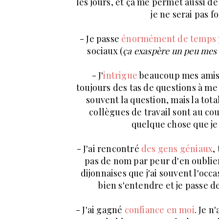
les jours, et ça me permet aussi d
je ne serai pas
- Je passe
énormément de temps
sociaux (
ça exaspère un peu mes 
- J'
intrigue
beaucoup mes amis
toujours des tas de questions à me 
souvent la question, mais la tot
collègues de travail sont au cou
quelque chose que je c
- J'ai rencontré
des gens géniaux
,
pas de nom par peur d'en oublier
dijonnaises que j'ai souvent l'occ
bien s'entendre et je passe 
- J'ai gagné
confiance en moi
. Je n