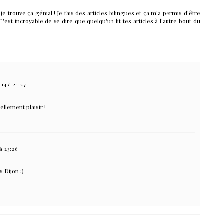
je trouve ça génial ! Je fais des articles bilingues et ça m'a permis d'être
st incroyable de se dire que quelqu'un lit tes articles à l'autre bout du
014 à 21:27
tellement plaisir !
 à 23:26
s Dijon ;)