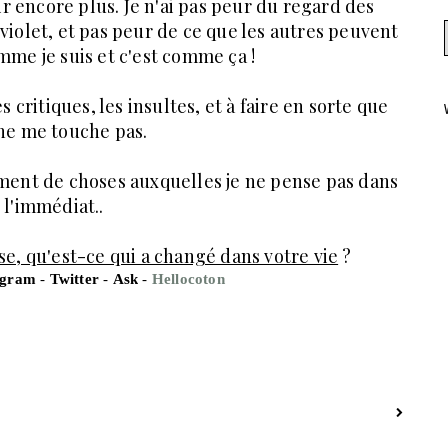
r encore plus. Je n'ai pas peur du regard des
violet, et pas peur de ce que les autres peuvent
omme je suis et c'est comme ça !
les critiques, les insultes, et à faire en sorte que
 ne me touche pas.
lement de choses auxquelles je ne pense pas dans
l'immédiat..
se, qu'est-ce qui a changé dans votre vie
?
agram
-
T
witter
-
A
sk
-
H
ellocoton