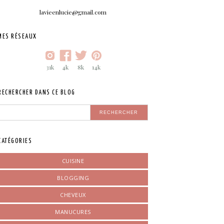
lavieenlucie@gmail.com
MES RÉSEAUX
31k
4k
8k
14k
RECHERCHER DANS CE BLOG
CATÉGORIES
CUISINE
BLOGGING
CHEVEUX
MANUCURES