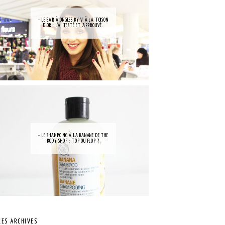
- LE BAR À ONGLES BY V À LA TOISON
D'OR : J'AI TESTÉ ET APPROUVÉ.
- LE SHAMPOING À LA BANANE DE THE
BODY SHOP : TOP OU FLOP ?
LES ARCHIVES