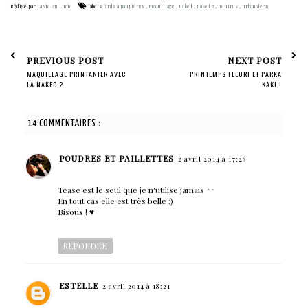
Rédigé par
La vie en Lucie
labels
fards à paupières
,
maquillage
,
naked
,
naked 2
,
neutres
,
urban decay
PREVIOUS POST
NEXT POST
MAQUILLAGE PRINTANIER AVEC
PRINTEMPS FLEURI ET PARKA
LA NAKED 2
KAKI !
14 COMMENTAIRES :
POUDRES ET PAILLETTES
2 avril 2014 à 17:28
Tease est le seul que je n'utilise jamais ^^
En tout cas elle est très belle :)
Bisous ! ♥
RÉPONDRE
ESTELLE
2 avril 2014 à 18:21