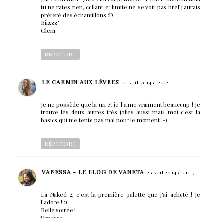
tu ne rates rien, collant et limite ne se voit pas bref j'aurais
préféré des échantillons :D
Biizzz'
Clem
RÉPONDRE
LE CARMIN AUX LÈVRES
2 avril 2014 à 20:21
Je ne possède que la un et je l'aime vraiment beaucoup ! Je
trouve les deux autres très jolies aussi mais moi c'est la
basics qui me tente pas mal pour le moment :-)
RÉPONDRE
VANESSA - LE BLOG DE VANETA
2 avril 2014 à 21:15
La Naked 2, c'est la première palette que j'ai acheté ! Je
l'adore ! :)
Belle soirée !
Vanessa