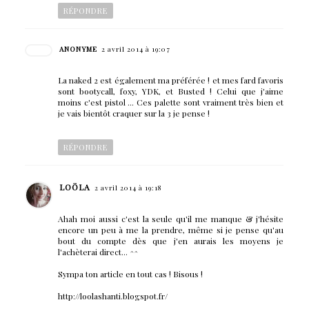
RÉPONDRE
ANONYME
2 avril 2014 à 19:07
La naked 2 est également ma préférée ! et mes fard favoris
sont bootycall, foxy, YDK, et Busted ! Celui que j'aime
moins c'est pistol ... Ces palette sont vraiment très bien et
je vais bientôt craquer sur la 3 je pense !
RÉPONDRE
LOÖLA
2 avril 2014 à 19:18
Ahah moi aussi c'est la seule qu'il me manque & j'hésite
encore un peu à me la prendre, même si je pense qu'au
bout du compte dès que j'en aurais les moyens je
l'achèterai direct... ^^
Sympa ton article en tout cas ! Bisous !
http://loolashanti.blogspot.fr/