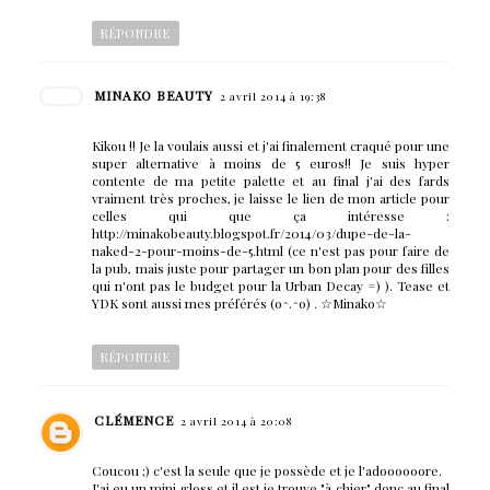
RÉPONDRE
MINAKO BEAUTY
2 avril 2014 à 19:38
Kikou !! Je la voulais aussi et j'ai finalement craqué pour une
super alternative à moins de 5 euros!! Je suis hyper
contente de ma petite palette et au final j'ai des fards
vraiment très proches, je laisse le lien de mon article pour
celles qui que ça intéresse :
http://minakobeauty.blogspot.fr/2014/03/dupe-de-la-
naked-2-pour-moins-de-5.html (ce n'est pas pour faire de
la pub, mais juste pour partager un bon plan pour des filles
qui n'ont pas le budget pour la Urban Decay =) ). Tease et
YDK sont aussi mes préférés (o^.^o) . ☆Minako☆
RÉPONDRE
CLÉMENCE
2 avril 2014 à 20:08
Coucou ;) c'est la seule que je possède et je l'adoooooore.
J'ai eu un mini gloss et il est je trouve "à chier" donc au final