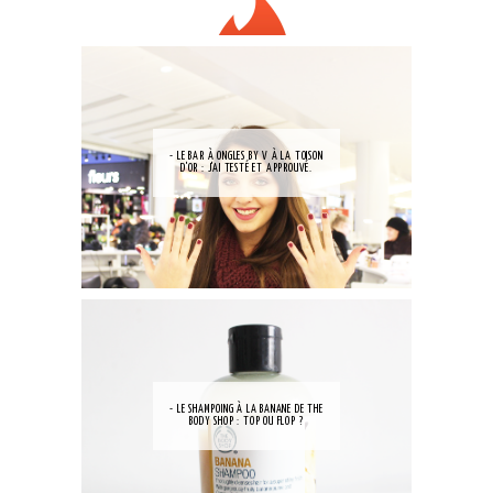
- LE BAR À ONGLES BY V À LA TOISON
D'OR : J'AI TESTÉ ET APPROUVÉ.
- LE SHAMPOING À LA BANANE DE THE
BODY SHOP : TOP OU FLOP ?