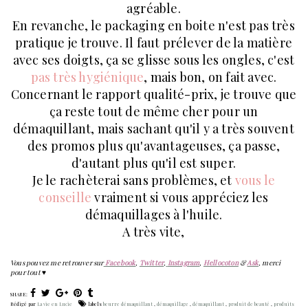
agréable.
En revanche, le packaging en boite n'est pas très
pratique je trouve. Il faut prélever de la matière
avec ses doigts, ça se glisse sous les ongles, c'est
pas très hygiénique
, mais bon, on fait avec.
Concernant le rapport qualité-prix, je trouve que
ça reste tout de même cher pour un
démaquillant, mais sachant qu'il y a très souvent
des promos plus qu'avantageuses, ça passe,
d'autant plus qu'il est super.
Je le rachèterai sans problèmes, et
vous le
conseille
vraiment si vous appréciez les
démaquillages à l'huile.
A très vite,
Vous pouvez me retrouver sur
Facebook
,
Twitter
,
Instagram
,
Hellocoton
&
Ask
, merci
pour tout
♥
SHARE:
Rédigé par
La vie en Lucie
labels
beurre démaquillant
,
démaquillage
,
démaquillant
,
produit de beauté
,
produits