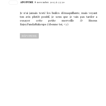
ANONYME
8 novembre 2013 à 23:20
Je n'ai jamais testé les huiles démaquillante, mais voyant
ton avis plutôt positif, je sens que je vais pas tarder a
essayer cette petite merveille :D Bisous
EnjoyPandaMakeups (Abonne toi, <3 )
RÉPONDRE