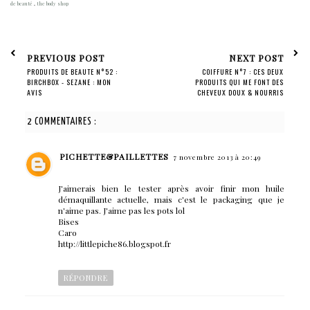
de beauté
,
the body shop
PREVIOUS POST
NEXT POST
PRODUITS DE BEAUTE N°52 :
COIFFURE N°7 : CES DEUX
BIRCHBOX - SEZANE : MON
PRODUITS QUI ME FONT DES
AVIS
CHEVEUX DOUX & NOURRIS
(PETITS BUDGETS)
2 COMMENTAIRES :
PICHETTE&PAILLETTES
7 novembre 2013 à 20:49
J'aimerais bien le tester après avoir finir mon huile
démaquillante actuelle, mais c'est le packaging que je
n'aime pas. J'aime pas les pots lol
Bises
Caro
http://littlepiche86.blogspot.fr
RÉPONDRE