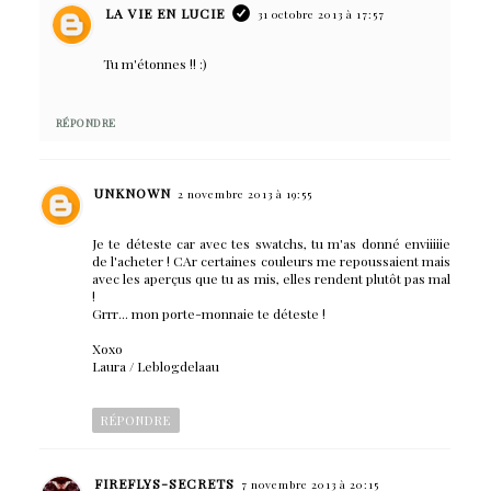
LA VIE EN LUCIE
31 octobre 2013 à 17:57
Tu m'étonnes !! :)
RÉPONDRE
UNKNOWN
2 novembre 2013 à 19:55
Je te déteste car avec tes swatchs, tu m'as donné enviiiiie
de l'acheter ! CAr certaines couleurs me repoussaient mais
avec les aperçus que tu as mis, elles rendent plutôt pas mal
!
Grrr... mon porte-monnaie te déteste !
Xoxo
Laura / Leblogdelaau
RÉPONDRE
FIREFLYS-SECRETS
7 novembre 2013 à 20:15