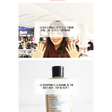
- LE BAR À ONGLES BY V À LA TOISON
D'OR : J'AI TESTÉ ET APPROUVÉ.
- LE SHAMPOING À LA BANANE DE THE
BODY SHOP : TOP OU FLOP ?