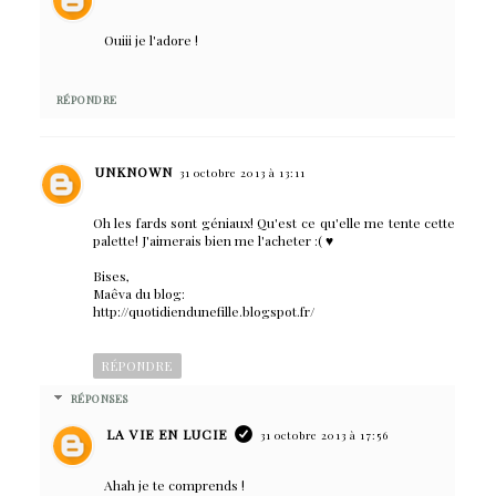
Ouiii je l'adore !
RÉPONDRE
UNKNOWN
31 octobre 2013 à 13:11
Oh les fards sont géniaux! Qu'est ce qu'elle me tente cette
palette! J'aimerais bien me l'acheter :( ♥
Bises,
Maêva du blog:
http://quotidiendunefille.blogspot.fr/
RÉPONDRE
RÉPONSES
LA VIE EN LUCIE
31 octobre 2013 à 17:56
Ahah je te comprends !