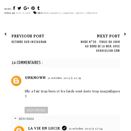
SHARE:
Rédigé par
La vie en Lucie
labels
fards à paupières
,
maquillage
,
palettes
,
urban decay
PREVIOUS POST
NEXT POST
OCTOBRE SUR INSTAGRAM
MODE N°20 : TENUE DU JOUR
AU BORD DE LA MER, AVEC
AVAHJULIAN.COM
14 COMMENTAIRES :
UNKNOWN
31 octobre 2013 à 12:39
Elle a l'air trop bien et les fards sont juste trop magnifiques
:)
RÉPONDRE
RÉPONSES
LA VIE EN LUCIE
31 octobre 2013 à 17:54