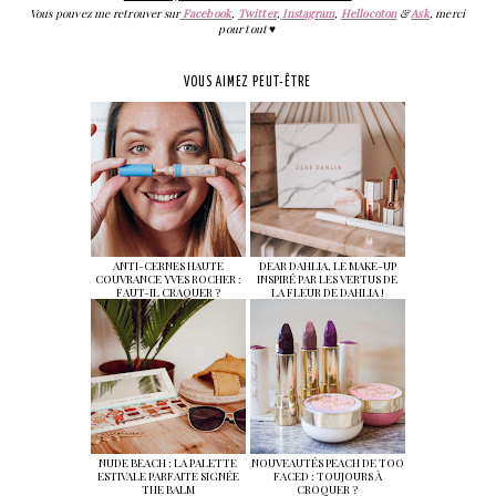
Vous pouvez me retrouver sur
Facebook
,
Twitter
,
Instagram
,
Hellocoton
&
Ask
, merci
pour tout
♥
VOUS AIMEZ PEUT-ÊTRE
ANTI-CERNES HAUTE
DEAR DAHLIA, LE MAKE-UP
COUVRANCE YVES ROCHER :
INSPIRÉ PAR LES VERTUS DE
FAUT-IL CRAQUER ?
LA FLEUR DE DAHLIA !
NUDE BEACH : LA PALETTE
NOUVEAUTÉS PEACH DE TOO
ESTIVALE PARFAITE SIGNÉE
FACED : TOUJOURS À
THE BALM
CROQUER ?