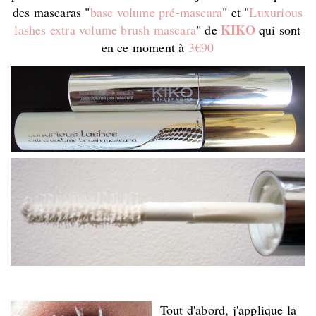
des mascaras "
base volume pré-mascara
" et "
Luxurious
KIKO
lashes extra volume brush mascara
" de
qui sont
en ce moment à
3€90
Tout d'abord, j'applique la