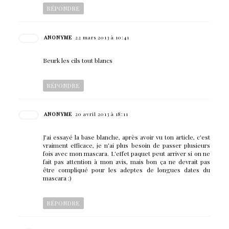
RÉPONDRE
ANONYME
22 mars 2013 à 10:41
Beurk les cils tout blancs
RÉPONDRE
ANONYME
20 avril 2013 à 18:11
J'ai essayé la base blanche, après avoir vu ton article, c'est
vraiment efficace, je n'ai plus besoin de passer plusieurs
fois avec mon mascara. L'effet paquet peut arriver si on ne
fait pas attention à mon avis, mais bon ça ne devrait pas
être compliqué pour les adeptes de longues dates du
mascara :)
RÉPONDRE