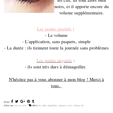
noirs, et il apporte encore du
volume supplémentaire.
Les points positifs
:
- Le volume
- L'application, sans paquets, simple
- La durée : ils tiennent toute la journée sans problèmes
Les points négatifs
:
- ils sont très durs à démaquiller.
N'hésitez pas à vous abonner à mon blog ! Merci à
tous.
SHARE:
Rédigé par
La vie en Lucie
labels
cils
,
kiko
,
maquillage
,
mascara
,
revue
,
Volume XXL