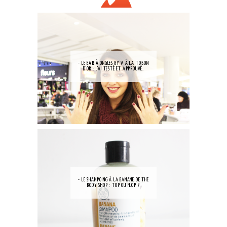
- LE BAR À ONGLES BY V À LA TOISON
D'OR : J'AI TESTÉ ET APPROUVÉ.
- LE SHAMPOING À LA BANANE DE THE
BODY SHOP : TOP OU FLOP ?